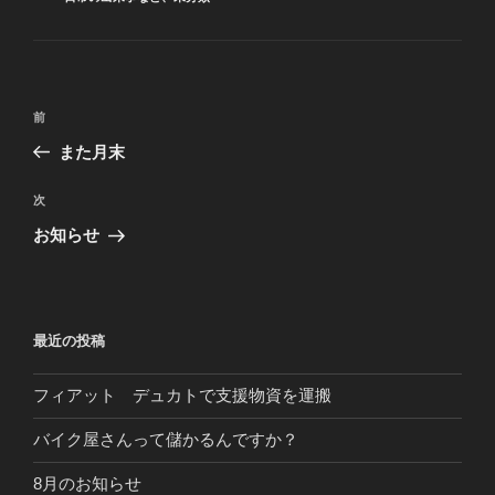
テ
ゴ
リ
ー
投
前
前
稿
の
また月末
ナ
投
ビ
稿
次
次
ゲ
の
お知らせ
投
ー
稿
シ
ョ
最近の投稿
ン
フィアット デュカトで支援物資を運搬
バイク屋さんって儲かるんですか？
8月のお知らせ