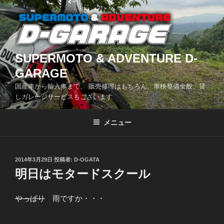
コ
ン
テ
ン
ツ
SUPERMOTO & ADVENTURE D-
へ
GARAGE
ス
国産車から輸入車まで、 販売修理はもちろん、車検整備全般、貸
キ
しガレージサービスもございます
ッ
プ
メニュー
投
2014年3月29日
投稿者:
D-OGATA
稿
明日はモタードスクール
日:
やっぱり
雨ですか・・・