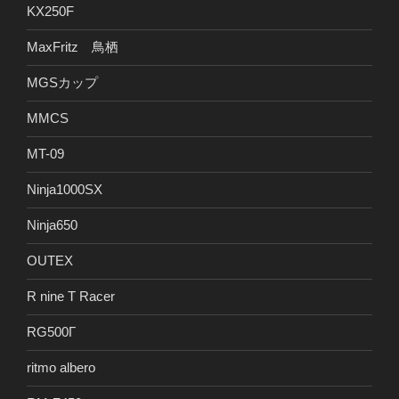
KX250F
MaxFritz 鳥栖
MGSカップ
MMCS
MT-09
Ninja1000SX
Ninja650
OUTEX
R nine T Racer
RG500Γ
ritmo albero