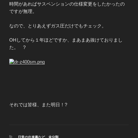
時間があればサスペンションの仕様変更をしたかったの
ですが無理。
なので、とりあえずガス圧だけでもチェック。
OHしてから１年ほどですか、まあまあ抜けておりまし
た。
?
それでは皆様、また明日！?
カ
日常の出来事など
、
未分類