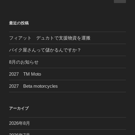
の
稿
ペ
ナ
ー
ビ
最近の投稿
ジ
ゲ
ー
フィアット デュカトで支援物資を運搬
シ
バイク屋さんって儲かるんですか？
ョ
8月のお知らせ
ン
2027 TM Moto
2027 Beta motorcycles
アーカイブ
2026年8月