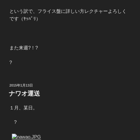
という訳で、フライス盤に詳しい方レクチャーよろしく
です（ﾔｯﾊﾟﾘ）
また来週?！?
?
投
2015年1月13日
稿
ナワオ運送
日:
１月、某日。
?
?