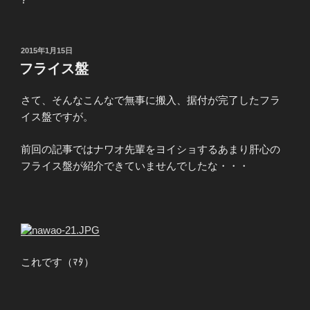
投
2015年1月15日
稿
フライス盤
日:
さて、そんなこんなで無事に搬入、据付が完了したフラ
イス盤ですが。
前回の記事ではナワオ先輩をヨイショするあまり肝心の
フライス盤が紹介できていませんでしたな・・・
これです（ﾏﾀ）