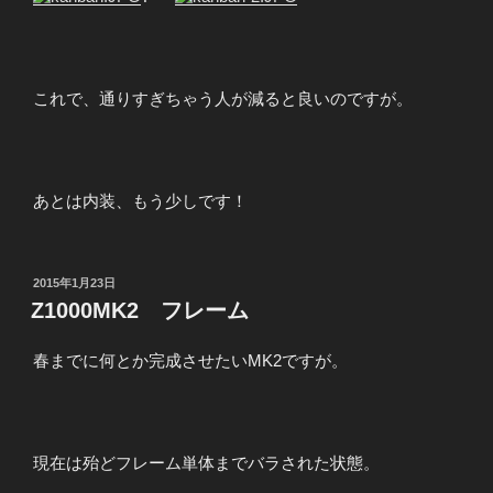
これで、通りすぎちゃう人が減ると良いのですが。
あとは内装、もう少しです！
投
2015年1月23日
稿
Z1000MK2 フレーム
日:
春までに何とか完成させたいMK2ですが。
現在は殆どフレーム単体までバラされた状態。