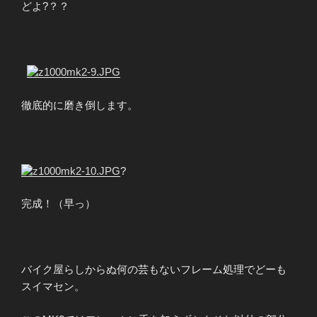
どよ?？？
?
徹底的に磨き倒します。
?
完成！（早っ）
バイク屋らしからぬ何の芸もないフレーム処理でどーも
スイマセン。