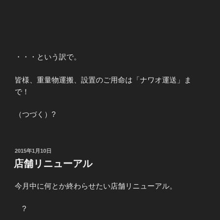
・・・という訳で。
皆様、重量物運搬、設置のご用命は「ナワオ運送」ま
で！
（つづく）?
投
2015年1月10日
稿
店舗リニューアル
日:
今月中に何とか終わらせたい店舗リニューアル。
?