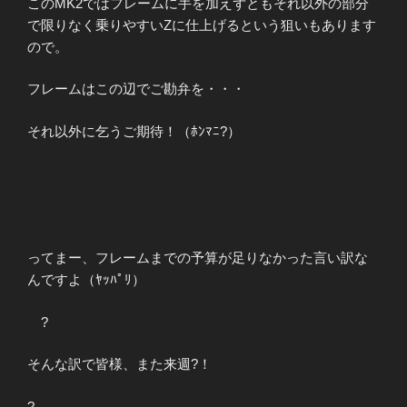
このMK2では
フレームに手を加えずともそれ以外の部分
で限りなく乗りやすいZに仕上げるという狙いもあります
ので。
フレームはこの辺でご勘弁を・・・
それ以外に乞うご期待！（ﾎﾝﾏﾆ?）
ってまー、フレームまでの予算が足りなかった言い訳な
んですよ（ﾔｯﾊﾟﾘ）
?
そんな訳で皆様、また来週?！
?