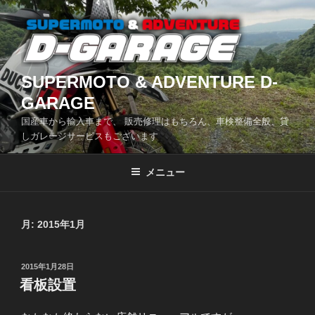
コ
ン
テ
ン
ツ
SUPERMOTO & ADVENTURE D-
へ
GARAGE
ス
国産車から輸入車まで、 販売修理はもちろん、車検整備全般、貸
キ
しガレージサービスもございます
ッ
プ
メニュー
月:
2015年1月
投
2015年1月28日
稿
看板設置
日: