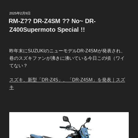
投
2025年2月9日
稿
RM-Z?? DR-Z4SM ?? No~ DR-
日:
Z400Supermoto Special !!
昨年末にSUZUKIのニューモデルDR-Z4SMが発表され、
巷のスズキファンが沸きに沸いている今日この頃（ワイ
てない？
スズキ、新型「DR-Z4S」、「DR-Z4SM」を発表｜スズ
キ