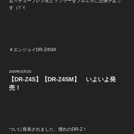
近々チューブレス化とマフラーをフルエキに交換予定で
す（ﾌﾞｲ
＃エンジョイDR-Z4SM
投
2025年10月2日
稿
【DR-Z4S】【DR-Z4SM】 いよいよ発
日:
売！
ついに発表されました、憧れのDR-Z！