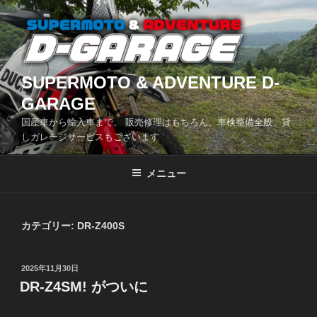
コ
ン
テ
ン
ツ
SUPERMOTO & ADVENTURE D-
へ
GARAGE
ス
国産車から輸入車まで、 販売修理はもちろん、車検整備全般、貸
キ
しガレージサービスもございます
ッ
プ
メニュー
カテゴリー:
DR-Z400S
投
2025年11月30日
稿
DR-Z4SM! がついに
日: