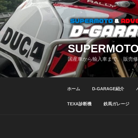
コ
ン
テ
ン
ツ
へ
SUPERMOTO
ス
キ
国産車から輸入車まで、 販売
ッ
プ
ホーム
D-GARAGE紹介
TEXA診断機
鉄馬ガレージ