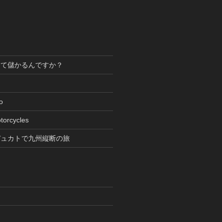
って儲かるんですか？
oto
torcycles
デュカトで九州縦断の旅