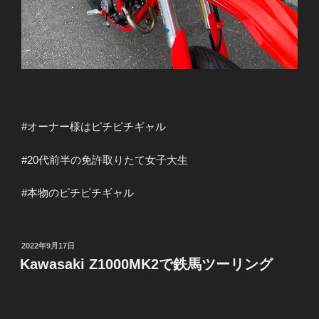
#オーナー様はピチピチギャル
#20代前半の免許取りたて女子大生
#本物のピチピチギャル
投
2022年9月17日
稿
Kawasaki Z1000MK2で鉄馬ツーリング
日: