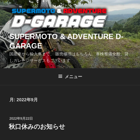
コ
ン
テ
ン
ツ
SUPERMOTO & ADVENTURE D-
へ
GARAGE
ス
国産車から輸入車まで、 販売修理はもちろん、車検整備全般、貸
キ
しガレージサービスもございます
ッ
プ
メニュー
月:
2022年9月
投
2022年9月22日
稿
秋口休みのお知らせ
日: