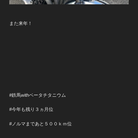
また来年！
#鉄馬withベータチタニウム
#今年も残り３ヵ月位
#ノルマまであと５００ｋｍ位