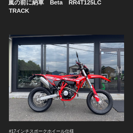
嵐の前に納車 Beta RR4T125LC
日:
TRACK
#17インチスポークホイール仕様