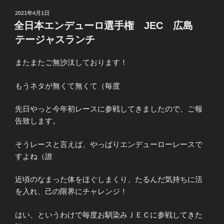
投
2021年4月1日
稿
全日本エンデューロ選手権 JEC 広島
日:
テージャスランチ
またまたご無沙汰しております！
もうネタが無くて無くて（毎度
先日やっと今年初レースに参戦してきましたので、ご報
告致します。
そうレースと言えば、やっぱりエンデューローレースで
すよね（誰
近頃のなまった体をほぐしまくり、たるんだ気持ちに活
を入れ、己の限界にチャレンジ！
はい、というわけで毎度お馴染みＪＥＣに参戦してきた