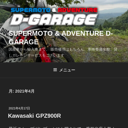
コ
ン
テ
ン
ツ
SUPERMOTO & ADVENTURE D-
へ
GARAGE
ス
国産車から輸入車まで、 販売修理はもちろん、車検整備全般、貸
キ
しガレージサービスもございます
ッ
プ
メニュー
月:
2021年4月
投
2021年4月17日
稿
Kawasaki GPZ900R
日: