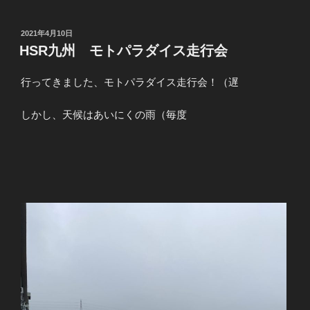
投
2021年4月10日
稿
HSR九州 モトパラダイス走行会
日:
行ってきました、モトパラダイス走行会！（遅
しかし、天候はあいにくの雨（毎度