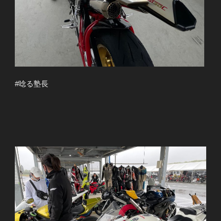
#唸る塾長