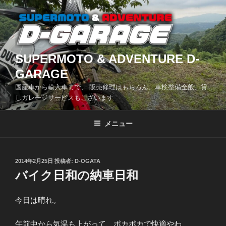
コ
ン
テ
ン
ツ
SUPERMOTO & ADVENTURE D-
へ
GARAGE
ス
国産車から輸入車まで、 販売修理はもちろん、車検整備全般、貸
キ
しガレージサービスもございます
ッ
プ
メニュー
投
2014年2月25日
投稿者:
D-OGATA
稿
バイク日和の納車日和
日:
今日は晴れ。
午前中から気温も上がって、ポカポカで快適やわ