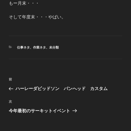
もー月末・・・
そして年度末・・・やばい。
カ
仕事ネタ
、
作業ネタ
、
未分類
テ
ゴ
リ
ー
投
前
前
稿
の
ハーレーダビッドソン パンへッド カスタム
ナ
投
ビ
稿
次
次
ゲ
の
今年最初のサーキットイベント
投
ー
稿
シ