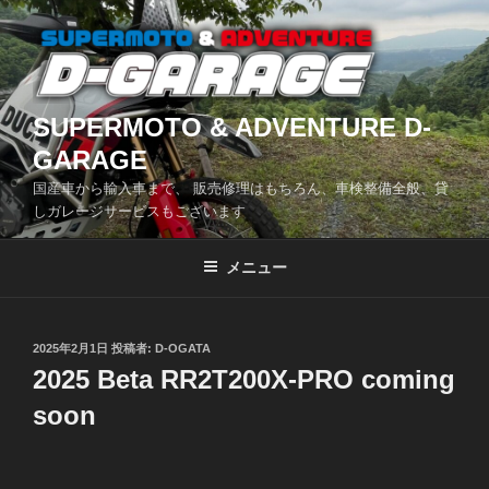
コ
ン
テ
ン
ツ
SUPERMOTO & ADVENTURE D-
へ
GARAGE
ス
国産車から輸入車まで、 販売修理はもちろん、車検整備全般、貸
キ
しガレージサービスもございます
ッ
プ
メニュー
投
2025年2月1日
投稿者:
D-OGATA
稿
2025 Beta RR2T200X-PRO coming
日:
soon