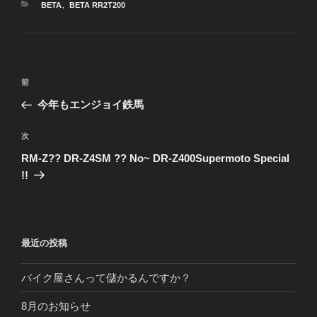
カ
BETA
、
BETA RR2T200
テ
ゴ
リ
ー
投
前
前
稿
の
今年もエンジョイ鉄馬
ナ
投
ビ
稿
次
次
ゲ
の
RM-Z?? DR-Z4SM ?? No~ DR-Z400Supermoto Special
投
ー
!!
稿
シ
ョ
ン
最近の投稿
バイク屋さんって儲かるんですか？
8月のお知らせ