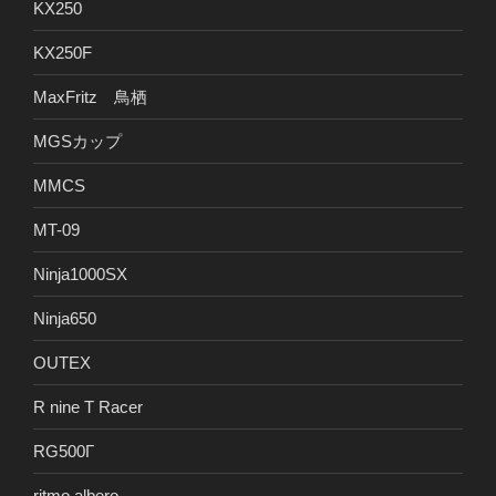
KX250
KX250F
MaxFritz 鳥栖
MGSカップ
MMCS
MT-09
Ninja1000SX
Ninja650
OUTEX
R nine T Racer
RG500Γ
ritmo albero