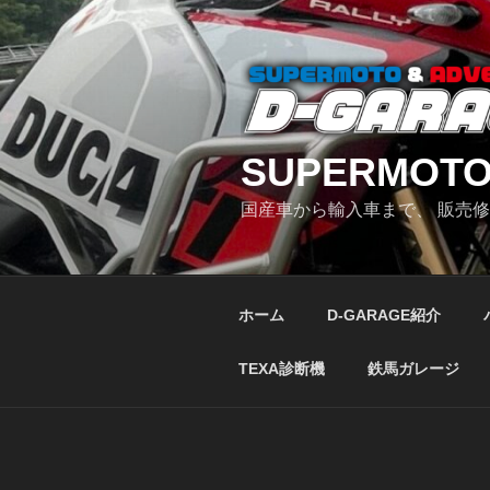
コ
ン
テ
ン
ツ
へ
SUPERMOTO
ス
キ
国産車から輸入車まで、 販売
ッ
プ
ホーム
D-GARAGE紹介
TEXA診断機
鉄馬ガレージ