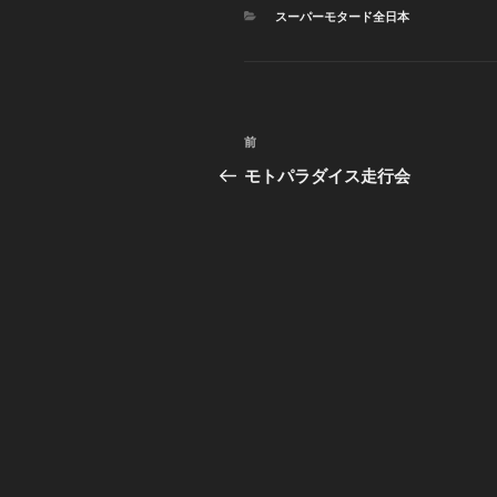
カ
スーパーモタード全日本
テ
ゴ
リ
ー
投
前
前
稿
の
モトパラダイス走行会
投
ナ
稿
ビ
ゲ
ー
シ
ョ
ン