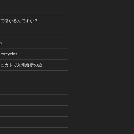
って儲かるんですか？
oto
torcycles
デュカトで九州縦断の旅