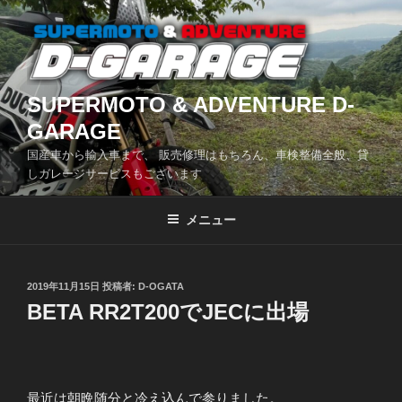
コ
ン
テ
ン
ツ
SUPERMOTO & ADVENTURE D-
へ
GARAGE
ス
国産車から輸入車まで、 販売修理はもちろん、車検整備全般、貸
キ
しガレージサービスもございます
ッ
プ
メニュー
投
2019年11月15日
投稿者:
D-OGATA
稿
BETA RR2T200でJECに出場
日:
最近は朝晩随分と冷え込んで参りました。