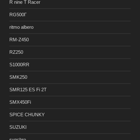
R nine T Racer
RG500Γ
ritmo albero
RM-Z450
RZ250
S1000RR
SMK250
SMR125 ES Fi 2T
SMX450Fi
SPICE CHUNKY
SUZUKI
synchro