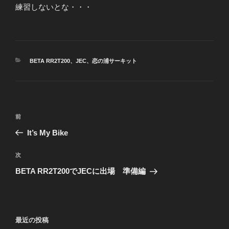
練習しないとな・・・
カ
BETA RR2T200
、
JEC
、
恋の浦サーキット
テ
ゴ
リ
ー
投
前
前
稿
の
It’s My Bike
ナ
投
ビ
稿
次
次
ゲ
の
BETA RR2T200でJECに出場 準備編
投
ー
稿
シ
ョ
最近の投稿
ン