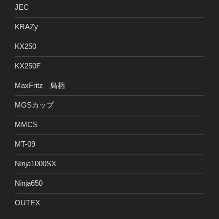
JEC
KRAZy
KX250
KX250F
MaxFritz 鳥栖
MGSカップ
MMCS
MT-09
Ninja1000SX
Ninja650
OUTEX