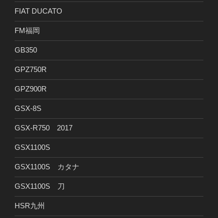
FIAT DUCATO
FM福岡
GB350
GPZ750R
GPZ900R
GSX-8S
GSX-R750 2017
GSX1100S
GSX1100S カタナ
GSX1100S 刀
HSR九州