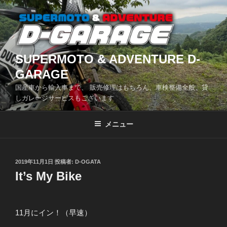
コ
ン
テ
ン
ツ
SUPERMOTO & ADVENTURE D-
へ
GARAGE
ス
国産車から輸入車まで、 販売修理はもちろん、車検整備全般、貸
キ
しガレージサービスもございます
ッ
プ
メニュー
投
2019年11月1日
投稿者:
D-OGATA
稿
It’s My Bike
日:
11月にイン！（早速）