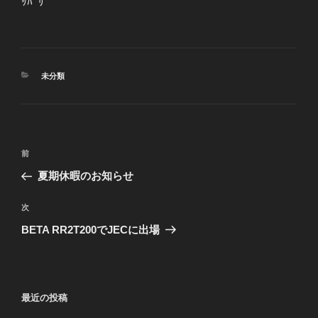
ｯﾊﾟﾘ
カ
未分類
テ
ゴ
リ
ー
投
前
前
稿
の
夏期休暇のお知らせ
ナ
投
ビ
稿
次
次
ゲ
の
BETA RR2T200でJECに出場
投
ー
稿
シ
ョ
最近の投稿
ン