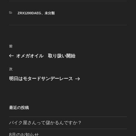
カ
ZRX1200DAEG
、
未分類
テ
ゴ
リ
ー
投
前
前
稿
の
オメガオイル 取り扱い開始
ナ
投
ビ
稿
次
次
ゲ
の
明日はモタードサンデーレース
投
ー
稿
シ
ョ
最近の投稿
ン
バイク屋さんって儲かるんですか？
8月のお知らせ