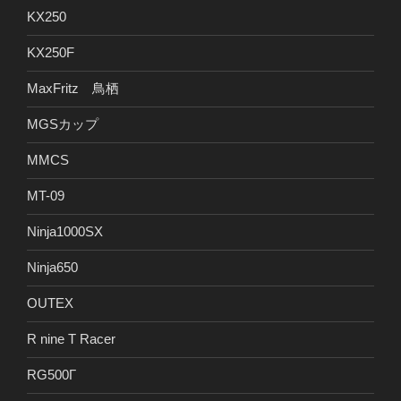
KX250
KX250F
MaxFritz 鳥栖
MGSカップ
MMCS
MT-09
Ninja1000SX
Ninja650
OUTEX
R nine T Racer
RG500Γ