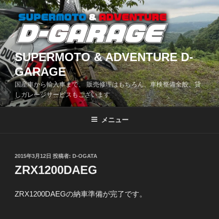
コ
ン
テ
ン
ツ
SUPERMOTO & ADVENTURE D-
へ
GARAGE
ス
国産車から輸入車まで、 販売修理はもちろん、車検整備全般、貸
キ
しガレージサービスもございます
ッ
プ
メニュー
投
2015年3月12日
投稿者:
D-OGATA
稿
ZRX1200DAEG
日:
ZRX1200DAEGの納車準備が完了です。