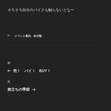
そろそろ自分のバイクも触らないとなー
カ
イベント案内
、
未分類
テ
ゴ
リ
ー
投
前
前
稿
の
売！ バイ！ BUY！
ナ
投
ビ
稿
次
次
ゲ
の
旅立ちの季節
投
ー
稿
シ
ョ