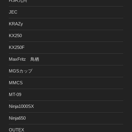
HSR九州
JEC
KRAZy
KX250
KX250F
MaxFritz 鳥栖
MGSカップ
MMCS
MT-09
Ninja1000SX
Ninja650
OUTEX