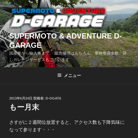
コ
ン
テ
ン
ツ
SUPERMOTO & ADVENTURE D-
へ
GARAGE
ス
国産車から輸入車まで、 販売修理はもちろん、車検整備全般、貸
キ
しガレージサービスもございます
ッ
プ
メニュー
投
2013年6月24日
投稿者:
D-OGATA
稿
もー月末
日:
さすがに２週間位放置すると、アクセス数も下降気味に
なって参ります・・・