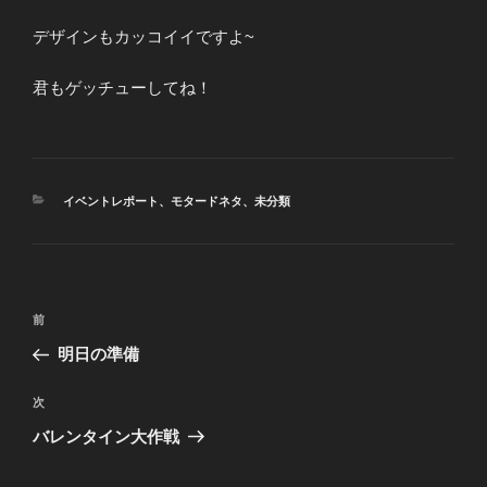
デザインもカッコイイですよ~
君もゲッチューしてね！
カ
イベントレポート
、
モタードネタ
、
未分類
テ
ゴ
リ
ー
投
前
前
稿
の
明日の準備
ナ
投
ビ
稿
次
次
ゲ
の
バレンタイン大作戦
投
ー
稿