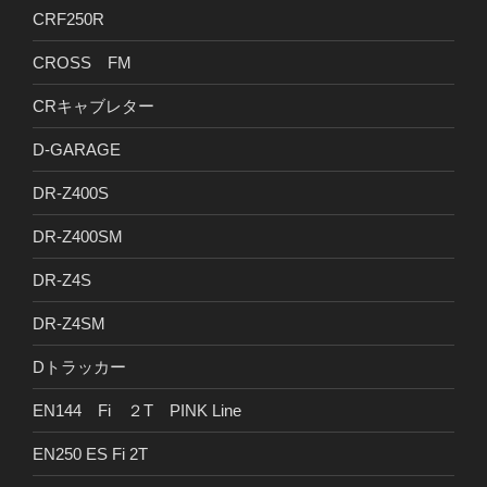
CRF250R
CROSS FM
CRキャブレター
D-GARAGE
DR-Z400S
DR-Z400SM
DR-Z4S
DR-Z4SM
Dトラッカー
EN144 Fi ２T PINK Line
EN250 ES Fi 2T