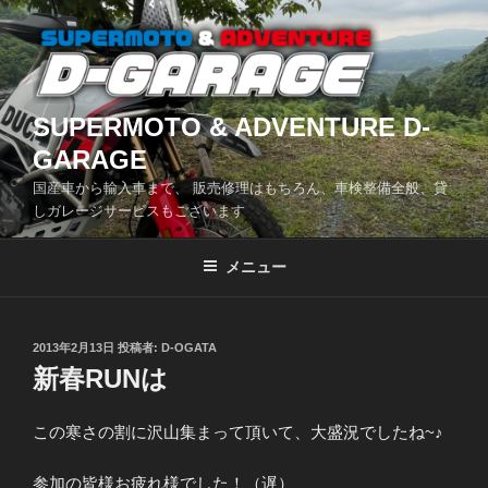
コ
ン
テ
ン
ツ
SUPERMOTO & ADVENTURE D-
へ
GARAGE
ス
国産車から輸入車まで、 販売修理はもちろん、車検整備全般、貸
キ
しガレージサービスもございます
ッ
プ
メニュー
投
2013年2月13日
投稿者:
D-OGATA
稿
新春RUNは
日:
この寒さの割に沢山集まって頂いて、大盛況でしたね~♪
参加の皆様お疲れ様でした！（遅）