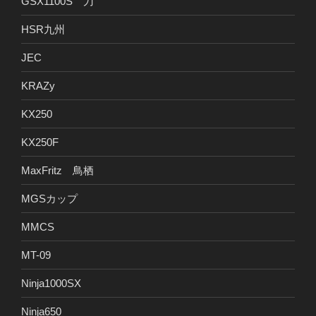
GSX1100S 刀
HSR九州
JEC
KRAZy
KX250
KX250F
MaxFritz 鳥栖
MGSカップ
MMCS
MT-09
Ninja1000SX
Ninja650