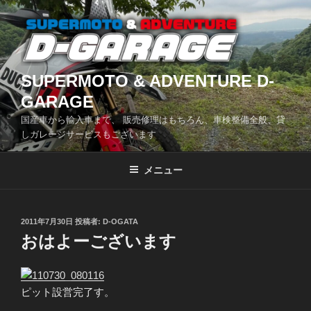
コ
ン
テ
ン
ツ
SUPERMOTO & ADVENTURE D-
へ
GARAGE
ス
国産車から輸入車まで、 販売修理はもちろん、車検整備全般、貸
キ
しガレージサービスもございます
ッ
プ
メニュー
投
2011年7月30日
投稿者:
D-OGATA
稿
おはよーございます
日:
ピット設営完了す。