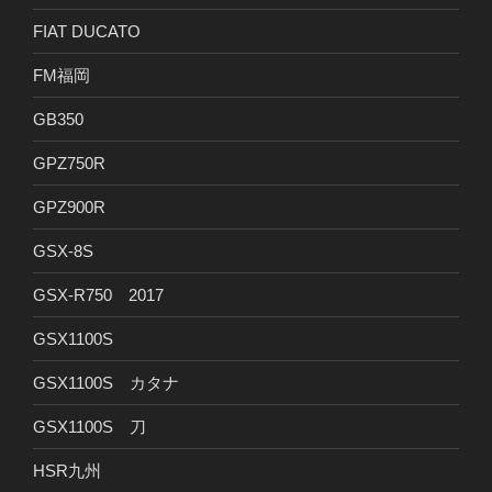
FIAT DUCATO
FM福岡
GB350
GPZ750R
GPZ900R
GSX-8S
GSX-R750 2017
GSX1100S
GSX1100S カタナ
GSX1100S 刀
HSR九州