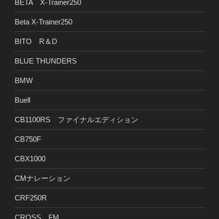
BETA X-Trainer250
Beta X-Trainer250
BITO R＆D
BLUE THUNDERS
BMW
Buell
CB1100RS ファイナルエディション
CB750F
CBX1000
CMナレーション
CRF250R
CROSS FM