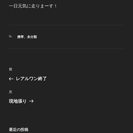
一日元気に走りまーす！
カ
携帯
、
未分類
テ
ゴ
リ
ー
投
前
前
稿
の
レアルワン終了
ナ
投
ビ
稿
次
次
ゲ
の
現地張り
投
ー
稿
シ
ョ
最近の投稿
ン