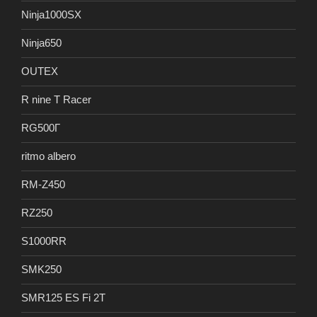
Ninja1000SX
Ninja650
OUTEX
R nine T Racer
RG500Γ
ritmo albero
RM-Z450
RZ250
S1000RR
SMK250
SMR125 ES Fi 2T