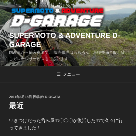
コ
ン
テ
ン
ツ
SUPERMOTO & ADVENTURE D-
へ
GARAGE
ス
国産車から輸入車まで、 販売修理はもちろん、車検整備全般、貸
キ
しガレージサービスもございます
ッ
プ
メニュー
投
2011年5月18日
投稿者:
D-OGATA
稿
最近
日:
いきつけだった呑み屋の〇〇〇が復活したので久々に行
ってきました！