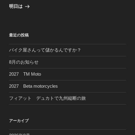
ゲ
の
明日は
投
ー
稿
シ
ョ
最近の投稿
ン
バイク屋さんって儲かるんですか？
8月のお知らせ
2027 TM Moto
2027 Beta motorcycles
フィアット デュカトで九州縦断の旅
アーカイブ