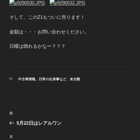
そして、このZ1もついに売ります！
金額は・・・お問い合わせください。
日曜は晴れるかなー？？？
カ
中古車情報
、
日常の出来事など
、
未分類
テ
ゴ
リ
ー
投
前
前
稿
の
5月22日はレアルワン
ナ
投
ビ
稿
次
次