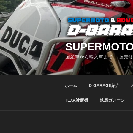
コ
ン
テ
ン
ツ
へ
SUPERMOTO
ス
キ
国産車から輸入車まで、 販売
ッ
プ
ホーム
D-GARAGE紹介
TEXA診断機
鉄馬ガレージ