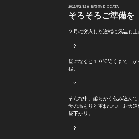
投
2011年2月2日
投稿者:
D-OGATA
稿
そろそろご準備を
日:
２月に突入した途端に気温も上
?
昼になると１０℃近くまで上が
程。
?
そんな中、柔らかく包み込んで
母の温もりと重ねつつ、お天道
昼下がり。
?