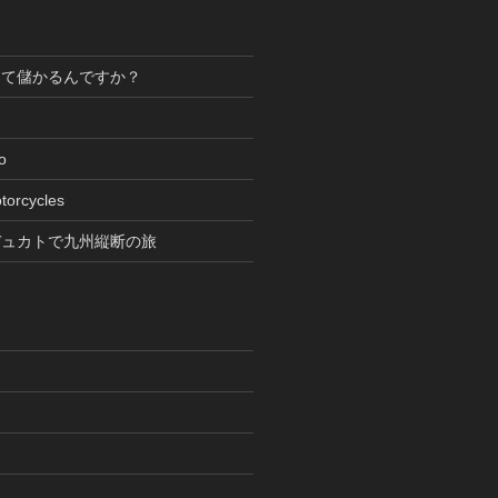
って儲かるんですか？
oto
torcycles
デュカトで九州縦断の旅