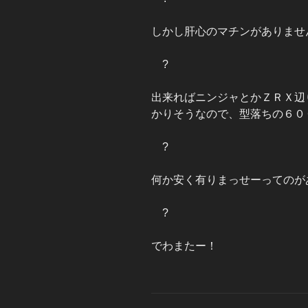
しかし肝心のマチンがありませ
?
出来ればニンジャとかＺＲＸ辺
かりそうなので、型落ちの６０
?
何か安く有りまっせーってのが
?
でわまたー！