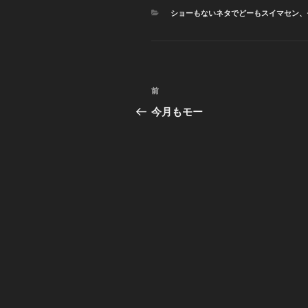
カ
ショーもないネタでどーもスイマセン
、
テ
ゴ
リ
ー
投
前
前
稿
の
今月もモー
投
ナ
稿
ビ
ゲ
ー
シ
ョ
ン