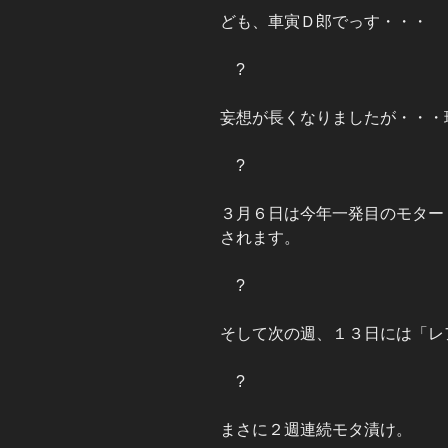
ども、車寅Ｄ郎でっす・・・
?
妄想が長くなりましたが・・・
?
３月６日は今年一発目のモター
されます。
?
そして次の週、１３日には「レ
?
まさに２週連続モタ漬け。