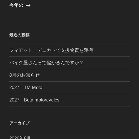
ゲ
の
今年の
投
ー
稿
シ
ョ
最近の投稿
ン
フィアット デュカトで支援物資を運搬
バイク屋さんって儲かるんですか？
8月のお知らせ
2027 TM Moto
2027 Beta motorcycles
アーカイブ
2026年8月