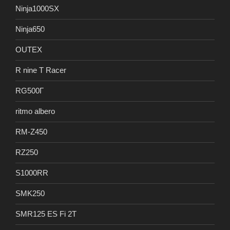
Ninja1000SX
Ninja650
OUTEX
R nine T Racer
RG500Γ
ritmo albero
RM-Z450
RZ250
S1000RR
SMK250
SMR125 ES Fi 2T