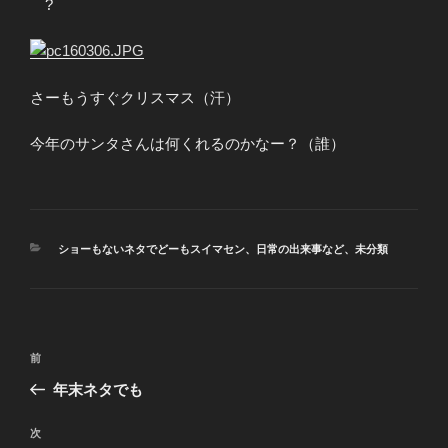
?
さーもうすぐクリスマス（汗）
今年のサンタさんは何くれるのかなー？（誰）
カ
ショーもないネタでどーもスイマセン
、
日常の出来事など
、
未分類
テ
ゴ
リ
ー
投
前
前
稿
の
年末ネタでも
ナ
投
ビ
稿
次
次