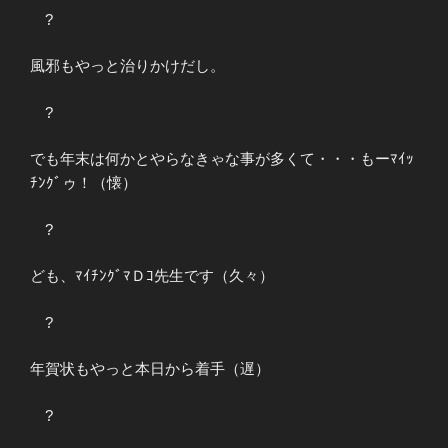
?
風邪もやっと治りかけだし。
?
でも年末は何かとやらなきゃな事が多くて・・・もーﾏｲｯ
ﾁﾝｸﾞゥ！（懐）
?
ども、ﾏｲﾁﾝｸﾞﾏＤｺ先生です（久々）
?
年賀状もやっと本日から着手（遅）
?