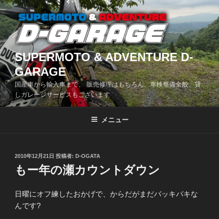
コ
ン
テ
ン
ツ
SUPERMOTO & ADVENTURE D-
へ
GARAGE
ス
国産車から輸入車まで、 販売修理はもちろん、車検整備全般、貸
キ
しガレージサービスもございます
ッ
プ
メニュー
投
2010年12月21日
投稿者:
D-OGATA
稿
もー年の瀬カウントダウン
日:
日曜にオフ練したおかげで、からだがまだバッキバキな
んです?