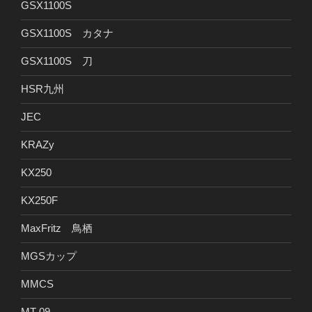
GSX1100S
GSX1100S カタナ
GSX1100S 刀
HSR九州
JEC
KRAZy
KX250
KX250F
MaxFritz 鳥栖
MGSカップ
MMCS
MT-09