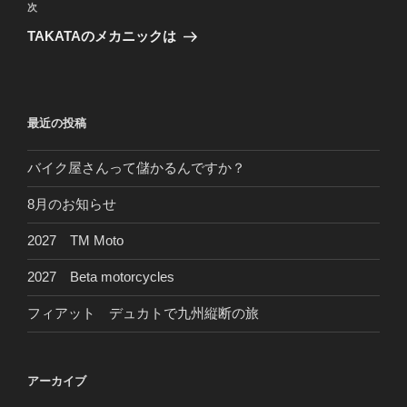
ビ
稿
次
次
ゲ
の
TAKATAのメカニックは
投
ー
稿
シ
ョ
最近の投稿
ン
バイク屋さんって儲かるんですか？
8月のお知らせ
2027 TM Moto
2027 Beta motorcycles
フィアット デュカトで九州縦断の旅
アーカイブ