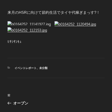
来月のHSRに向けて節約生活でタイヤ代稼ぎまっす?！
ﾋｻｼｻﾝｷｭ
カ
イベントレポート
、
未分類
テ
ゴ
リ
ー
投
前
前
稿
の
オープン
ナ
投