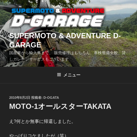
コ
ン
テ
ン
ツ
SUPERMOTO & ADVENTURE D-
へ
GARAGE
ス
国産車から輸入車まで、 販売修理はもちろん、車検整備全般、貸
キ
しガレージサービスもございます
ッ
プ
メニュー
投
2010年8月2日
投稿者:
D-OGATA
稿
MOTO-1オールスターTAKATA
日:
え?何とか無事に帰還しました。
やっぱりコケましたが（笑）