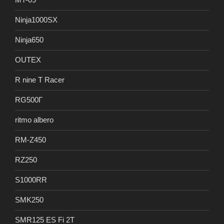
Ninja1000SX
Ninja650
OUTEX
R nine T Racer
RG500Γ
ritmo albero
RM-Z450
RZ250
S1000RR
SMK250
SMR125 ES Fi 2T