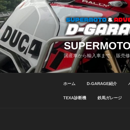
コ
ン
テ
ン
ツ
へ
SUPERMOTO
ス
キ
国産車から輸入車まで、 販売
ッ
プ
ホーム
D-GARAGE紹介
TEXA診断機
鉄馬ガレージ