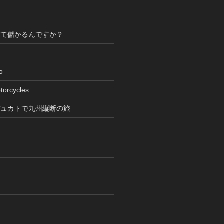
って儲かるんですか？
oto
torcycles
デュカトで九州縦断の旅