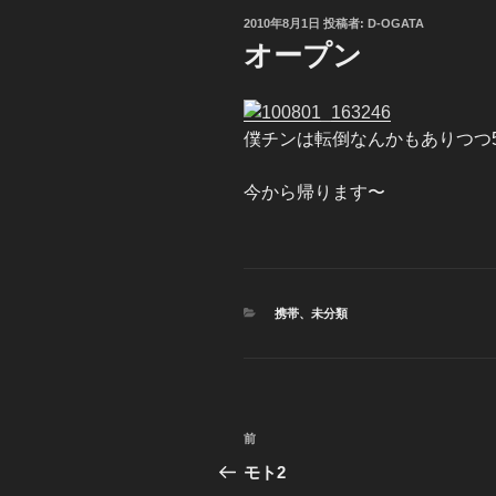
投
2010年8月1日
投稿者:
D-OGATA
稿
オープン
日:
僕チンは転倒なんかもありつつ
今から帰ります〜
カ
携帯
、
未分類
テ
ゴ
リ
ー
投
前
前
稿
の
モト2
投