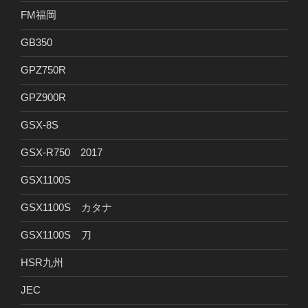
FM福岡
GB350
GPZ750R
GPZ900R
GSX-8S
GSX-R750 2017
GSX1100S
GSX1100S カタナ
GSX1100S 刀
HSR九州
JEC