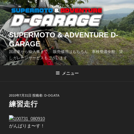
コ
ン
テ
ン
ツ
SUPERMOTO & ADVENTURE D-
へ
GARAGE
ス
国産車から輸入車まで、 販売修理はもちろん、車検整備全般、貸
キ
しガレージサービスもございます
ッ
プ
メニュー
投
2010年7月31日
投稿者:
D-OGATA
稿
練習走行
日:
がんばりま〜す！