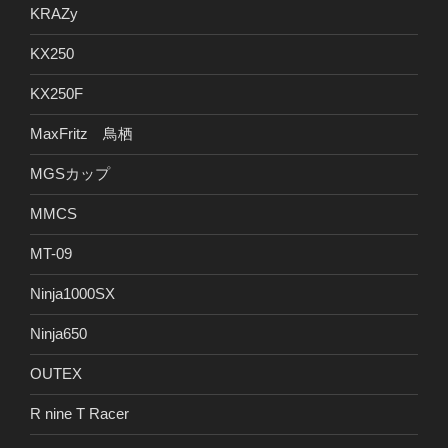
KRAZy
KX250
KX250F
MaxFritz 鳥栖
MGSカップ
MMCS
MT-09
Ninja1000SX
Ninja650
OUTEX
R nine T Racer