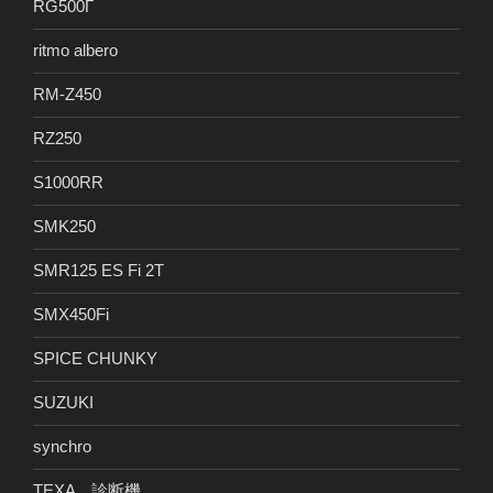
RG500Γ
ritmo albero
RM-Z450
RZ250
S1000RR
SMK250
SMR125 ES Fi 2T
SMX450Fi
SPICE CHUNKY
SUZUKI
synchro
TEXA 診断機