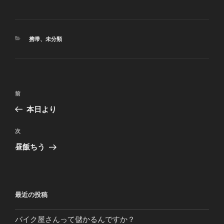
カ
携帯
、
未分類
テ
ゴ
リ
ー
投
前
前
稿
の
本日より
ナ
投
ビ
稿
次
次
ゲ
の
昼飯ちう
投
ー
稿
シ
ョ
最近の投稿
ン
バイク屋さんって儲かるんですか？