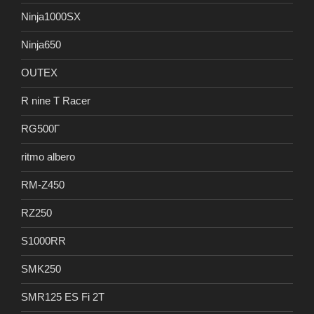
Ninja1000SX
Ninja650
OUTEX
R nine T Racer
RG500Γ
ritmo albero
RM-Z450
RZ250
S1000RR
SMK250
SMR125 ES Fi 2T