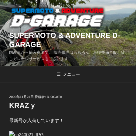
コ
ン
テ
ン
ツ
SUPERMOTO & ADVENTURE D-
へ
GARAGE
ス
国産車から輸入車まで、 販売修理はもちろん、車検整備全般、貸
キ
しガレージサービスもございます
ッ
プ
メニュー
投
2009年11月24日
投稿者:
D-OGATA
稿
KRAZｙ
日:
最新号が入荷しています！