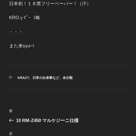
日本初！１８禁フリーペーパー！（汗）
KROｙﾋﾟｰ（略
・・・
また来syu~!
カ
KRAZY
、
日常の出来事など
、
未分類
テ
ゴ
リ
ー
投
前
前
稿
の
10 RM-Z450 マルケジーニ仕様
ナ
投
ビ
稿
次
次