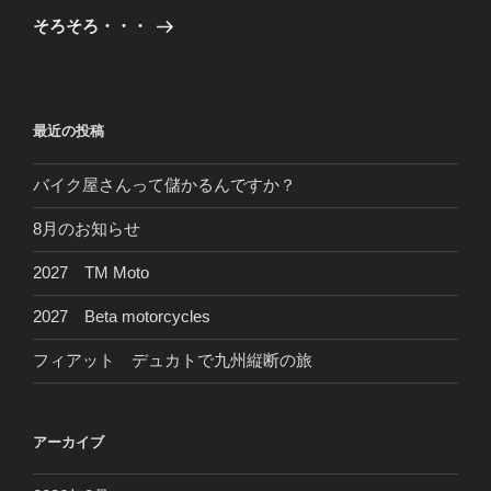
ゲ
の
そろそろ・・・
投
ー
稿
シ
ョ
最近の投稿
ン
バイク屋さんって儲かるんですか？
8月のお知らせ
2027 TM Moto
2027 Beta motorcycles
フィアット デュカトで九州縦断の旅
アーカイブ