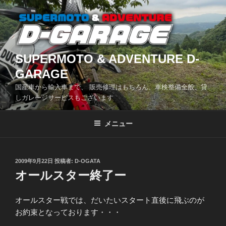
コ
ン
テ
ン
ツ
SUPERMOTO & ADVENTURE D-
へ
GARAGE
ス
国産車から輸入車まで、 販売修理はもちろん、車検整備全般、貸
キ
しガレージサービスもございます
ッ
プ
メニュー
投
2009年9月22日
投稿者:
D-OGATA
稿
オールスター終了ー
日:
オールスター戦では、だいたいスタート直後に飛ぶのが
お約束となっております・・・