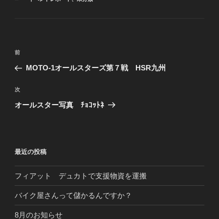
テ
ゴ
リ
ー
投
前
前
稿
の
MOTO-1オールスターズ第７戦 HSR九州
ナ
投
ビ
稿
次
次
ゲ
の
オールスター写真 ﾁｮｺｯﾄﾈ
投
ー
稿
シ
ョ
最近の投稿
ン
フィアット デュカトで支援物資を運搬
バイク屋さんって儲かるんですか？
8月のお知らせ