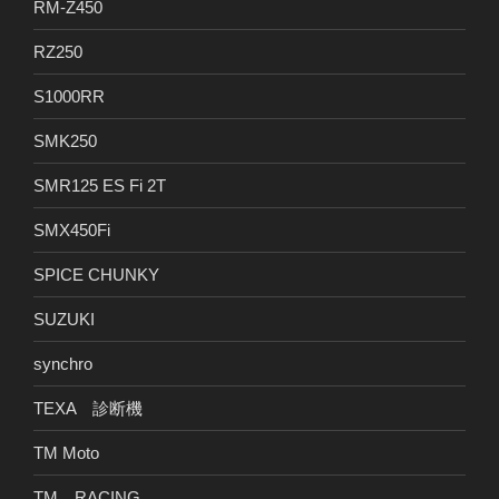
RM-Z450
RZ250
S1000RR
SMK250
SMR125 ES Fi 2T
SMX450Fi
SPICE CHUNKY
SUZUKI
synchro
TEXA 診断機
TM Moto
TM RACING