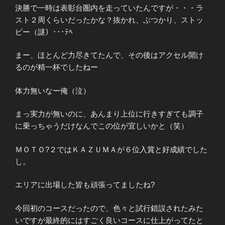
決勝で一時は表彰台圏内を走っていたんですが・・・ラ
スト２周くらいだったかな？抜かれ、ぶつかり、ストッ
ピー（謎）･･･ﾃﾍ
まー、ほとんど力尽きてたんで、その後はアクセル開け
るのが精一杯でしたねー
体力無いなー俺（泣）
まっ実力が無いのに、あんまり上位に行きすぎても調子
に乗っちゃうだけなんでこの位が宜しいかと（笑）
ＭＯＴＯ?２ではＫＡＺＵＭＡが６位入賞と好成績でした
し。
エリアに出場した皆も頑張ってましたね?
今回初のコースだったので、色々と試行錯誤されたみた
いですが最終的にはすごく良いコースに仕上がってたと