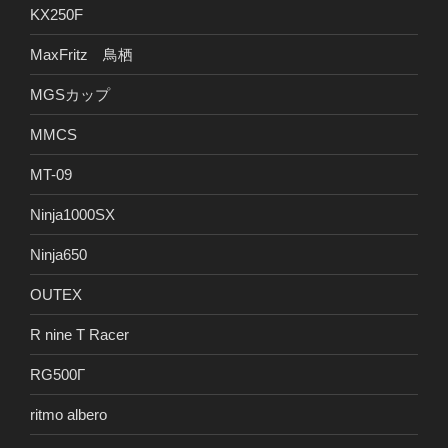
KX250F
MaxFritz 鳥栖
MGSカップ
MMCS
MT-09
Ninja1000SX
Ninja650
OUTEX
R nine T Racer
RG500Γ
ritmo albero