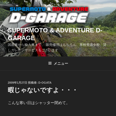
コ
ン
テ
ン
ツ
SUPERMOTO & ADVENTURE D-
へ
GARAGE
ス
国産車から輸入車まで、 販売修理はもちろん、車検整備全般、貸
キ
しガレージサービスもございます
ッ
プ
メニュー
投
2009年1月27日
投稿者:
D-OGATA
稿
暇じゃないですよ・・・
日:
こんな寒い日はシャッター閉めて。