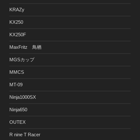
KRAZy
KX250
KX250F
MaxFritz 鳥栖
MGSカップ
MMCS
MT-09
Ninja1000SX
Ninja650
OUTEX
R nine T Racer