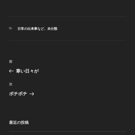
カ
日常の出来事など
、
未分類
テ
ゴ
リ
ー
投
前
前
稿
の
寒い日々が
ナ
投
ビ
稿
次
次
ゲ
の
ボチボチ
投
ー
稿
シ
ョ
最近の投稿
ン