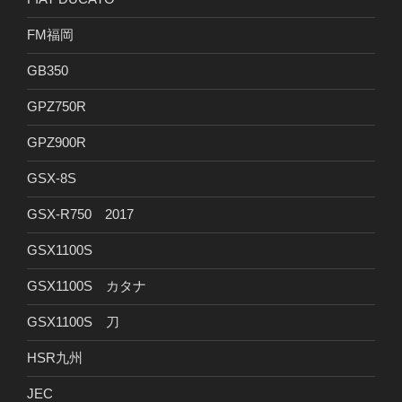
FM福岡
GB350
GPZ750R
GPZ900R
GSX-8S
GSX-R750 2017
GSX1100S
GSX1100S カタナ
GSX1100S 刀
HSR九州
JEC