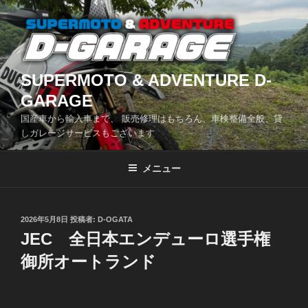
コ
ン
テ
ン
ツ
SUPERMOTO & ADVENTURE D-
へ
GARAGE
ス
国産車から輸入車まで、 販売修理はもちろん、車検整備全般、貸
キ
しガレージサービスもございます
ッ
プ
メニュー
投
2026年5月8日
投稿者:
D-OGATA
稿
JEC 全日本エンデューロ選手権
日:
御所オートランド