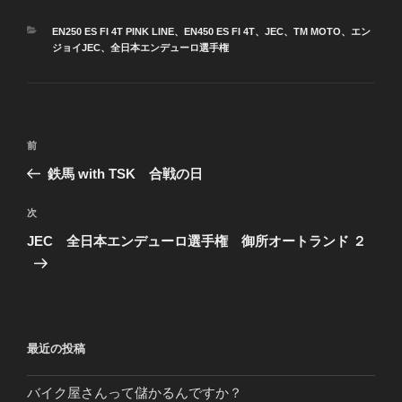
カ
EN250 ES FI 4T PINK LINE
、
EN450 ES FI 4T
、
JEC
、
TM MOTO
、
エン
テ
ジョイJEC
、
全日本エンデューロ選手権
ゴ
リ
ー
投
前
前
稿
の
鉄馬 with TSK 合戦の日
ナ
投
ビ
稿
次
次
ゲ
の
JEC 全日本エンデューロ選手権 御所オートランド ２
投
ー
稿
シ
ョ
ン
最近の投稿
バイク屋さんって儲かるんですか？