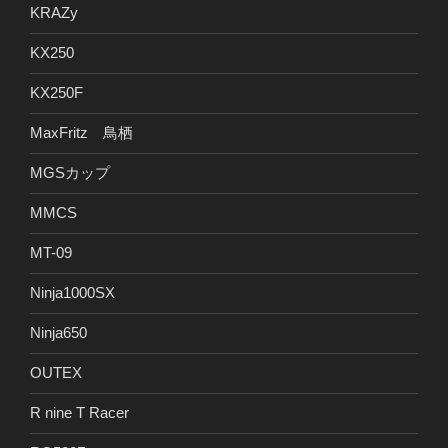
KRAZy
KX250
KX250F
MaxFritz 鳥栖
MGSカップ
MMCS
MT-09
Ninja1000SX
Ninja650
OUTEX
R nine T Racer