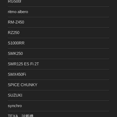
RG500Γ
ritmo albero
RM-Z450
RZ250
S1000RR
SMK250
SMR125 ES Fi 2T
SMX450Fi
SPICE CHUNKY
SUZUKI
synchro
TEXA 診断機