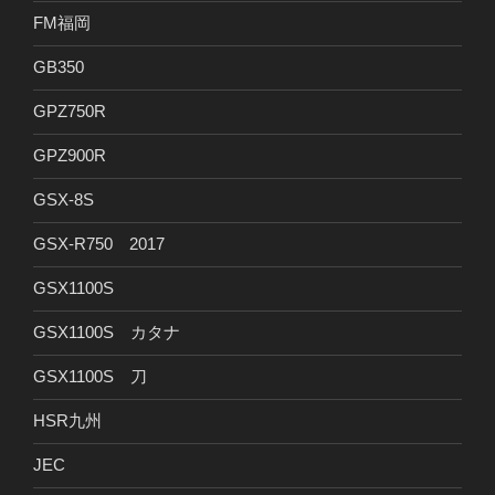
FM福岡
GB350
GPZ750R
GPZ900R
GSX-8S
GSX-R750 2017
GSX1100S
GSX1100S カタナ
GSX1100S 刀
HSR九州
JEC