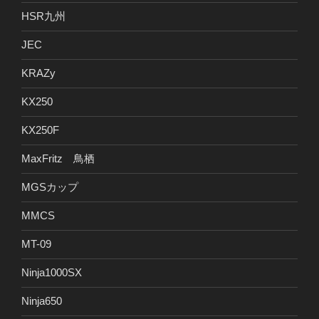
HSR九州
JEC
KRAZy
KX250
KX250F
MaxFritz 鳥栖
MGSカップ
MMCS
MT-09
Ninja1000SX
Ninja650