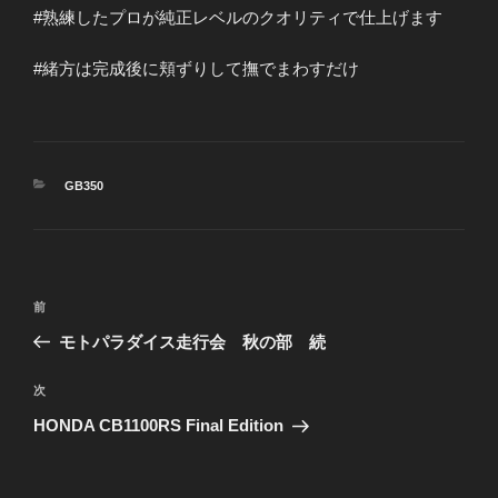
#熟練したプロが純正レベルのクオリティで仕上げます
#緒方は完成後に頬ずりして撫でまわすだけ
カ
GB350
テ
ゴ
リ
ー
投
前
前
稿
の
モトパラダイス走行会 秋の部 続
ナ
投
ビ
稿
次
次
ゲ
の
HONDA CB1100RS Final Edition
投
ー
稿
シ