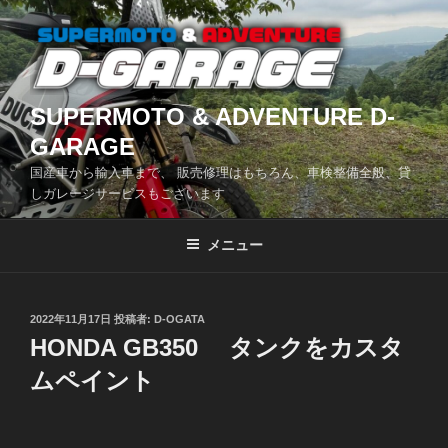
コ
ン
テ
ン
ツ
SUPERMOTO & ADVENTURE D-
へ
GARAGE
ス
国産車から輸入車まで、 販売修理はもちろん、車検整備全般、貸
キ
しガレージサービスもございます
ッ
プ
メニュー
投
2022年11月17日
投稿者:
D-OGATA
稿
HONDA GB350 タンクをカスタ
日:
ムペイント