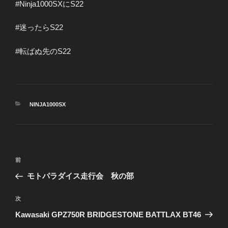
#Ninja1000SXにS22
#迷ったらS22
#転ばぬ先のS22
カ
NINJA1000SX
テ
ゴ
リ
ー
投
前
前
稿
の
モトパラダイス走行会 秋の部
ナ
投
ビ
稿
次
次
ゲ
の
Kawasaki GPZ750R BRIDGESTONE BATTLAX BT46
投
ー