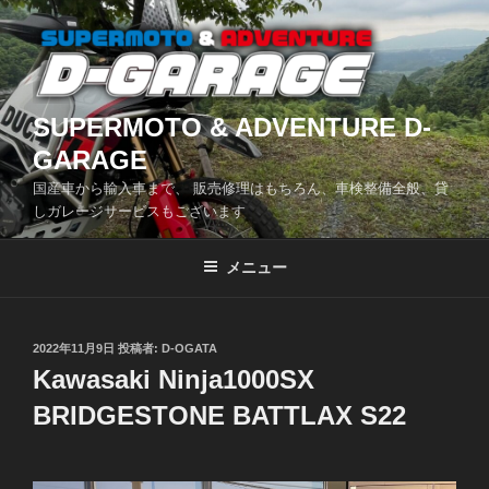
コ
ン
テ
ン
ツ
SUPERMOTO & ADVENTURE D-
へ
GARAGE
ス
国産車から輸入車まで、 販売修理はもちろん、車検整備全般、貸
キ
しガレージサービスもございます
ッ
プ
メニュー
投
2022年11月9日
投稿者:
D-OGATA
稿
Kawasaki Ninja1000SX
日:
BRIDGESTONE BATTLAX S22