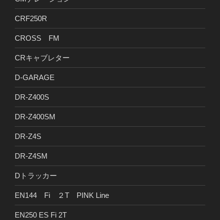
CRF250R
CROSS FM
CRキャブレター
D-GARAGE
DR-Z400S
DR-Z400SM
DR-Z4S
DR-Z4SM
Dトラッカー
EN144 Fi ２T PINK Line
EN250 ES Fi 2T