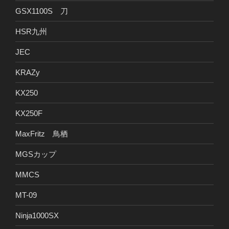
GSX1100S 刀
HSR九州
JEC
KRAZy
KX250
KX250F
MaxFritz 鳥栖
MGSカップ
MMCS
MT-09
Ninja1000SX