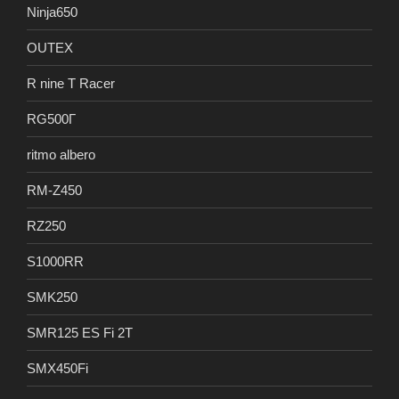
Ninja650
OUTEX
R nine T Racer
RG500Γ
ritmo albero
RM-Z450
RZ250
S1000RR
SMK250
SMR125 ES Fi 2T
SMX450Fi