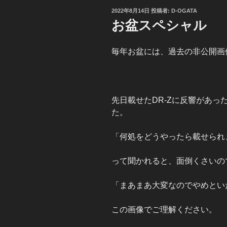
投
2022年8月14日
投稿者:
D-OGATA
稿
お盆スペシャル
日:
毎年お盆には、過去の非公開画
先日載せたDR-Zに反響があ
た。
「何処をどうやったら載せられ
って聞かれると、面倒くさいの
「まあまあ大変なのでやめとい
この画像でご理解ください。