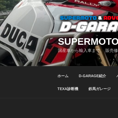
コ
ン
テ
ン
ツ
へ
SUPERMOTO
ス
キ
国産車から輸入車まで、 販売
ッ
プ
ホーム
D-GARAGE紹介
TEXA診断機
鉄馬ガレージ