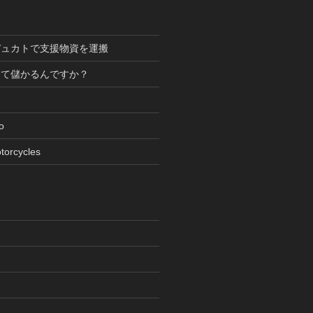
デュカトで支援物資を運搬
って儲かるんですか？
oto
torcycles