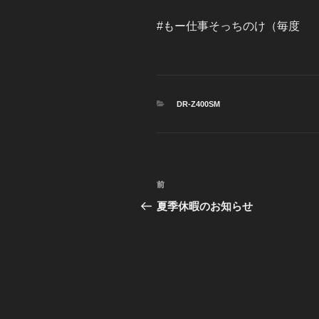
#もー仕事そっちのけ（毎度
カ
DR-Z400SM
テ
ゴ
リ
ー
投
前
前
稿
の
夏季休暇のお知らせ
投
ナ
稿
ビ
ゲ
ー