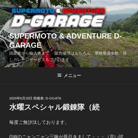
コ
ン
テ
ン
ツ
SUPERMOTO & ADVENTURE D-
へ
GARAGE
ス
国産車から輸入車まで、 販売修理はもちろん、車検整備全般、貸
キ
しガレージサービスもございます
ッ
プ
メニュー
投
2020年6月18日
投稿者:
D-OGATA
稿
水曜スペシャル鍛錬隊（続
日:
毎度ご無沙汰しております。
GWのニャンニャン三昧が長引きまして・・・（言い訳