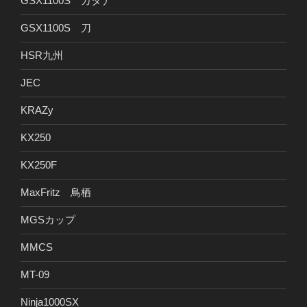
GSX1100S カタナ
GSX1100S 刀
HSR九州
JEC
KRAZy
KX250
KX250F
MaxFritz 鳥栖
MGSカップ
MMCS
MT-09
Ninja1000SX