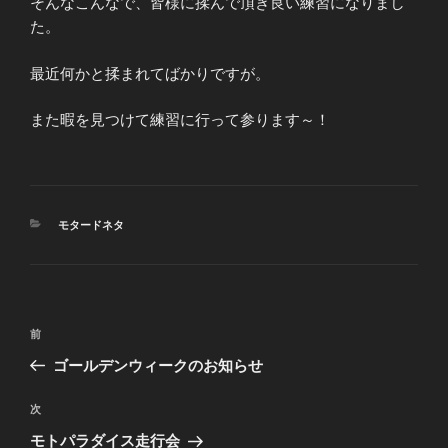
そんなこんなで、皆様に揉んで頂き良い練習になりまし
た。
最近何かと揉まれてばかりですが。
また暇を見つけて練習に行って参ります～！
カ
モタードネタ
テ
ゴ
リ
ー
投
前
前
稿
の
ゴールデンウィークのお知らせ
ナ
投
ビ
稿
次
次
ゲ
の
モトパラダイス走行会