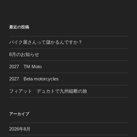
投
ー
稿
シ
ョ
最近の投稿
ン
バイク屋さんって儲かるんですか？
8月のお知らせ
2027 TM Moto
2027 Beta motorcycles
フィアット デュカトで九州縦断の旅
アーカイブ
2026年8月