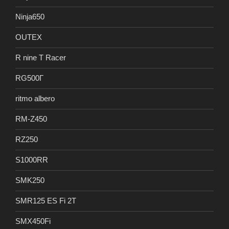
Ninja650
OUTEX
R nine T Racer
RG500Γ
ritmo albero
RM-Z450
RZ250
S1000RR
SMK250
SMR125 ES Fi 2T
SMX450Fi