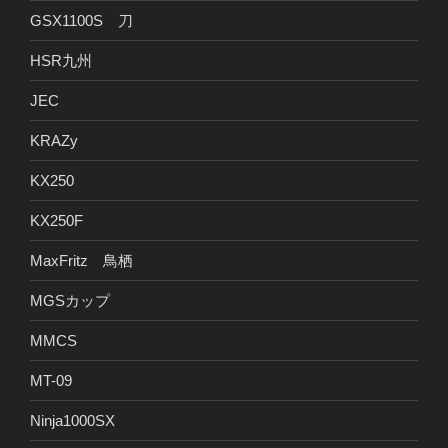
GSX1100S 刀
HSR九州
JEC
KRAZy
KX250
KX250F
MaxFritz 鳥栖
MGSカップ
MMCS
MT-09
Ninja1000SX