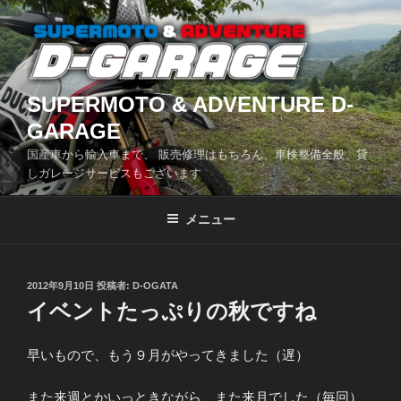
コ
ン
テ
ン
ツ
SUPERMOTO & ADVENTURE D-
へ
GARAGE
ス
国産車から輸入車まで、 販売修理はもちろん、車検整備全般、貸
キ
しガレージサービスもございます
ッ
プ
メニュー
投
2012年9月10日
投稿者:
D-OGATA
稿
イベントたっぷりの秋ですね
日:
早いもので、もう９月がやってきました（遅）
また来週とかいっときながら、また来月でした（毎回）