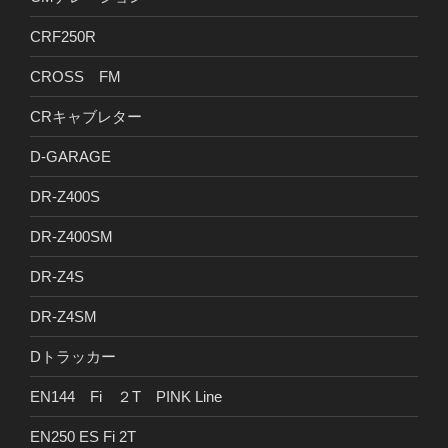
CRF250R
CROSS FM
CRキャブレター
D-GARAGE
DR-Z400S
DR-Z400SM
DR-Z4S
DR-Z4SM
Dトラッカー
EN144 Fi ２T PINK Line
EN250 ES Fi 2T