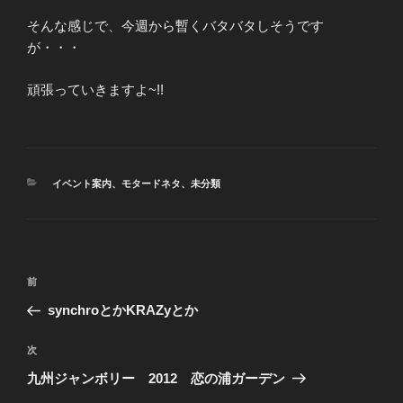
そんな感じで、今週から暫くバタバタしそうです
が・・・
頑張っていきますよ~!!
カ
イベント案内
、
モタードネタ
、
未分類
テ
ゴ
リ
ー
投
前
前
稿
の
synchroとかKRAZyとか
ナ
投
ビ
稿
次
次
ゲ
の
九州ジャンボリー 2012 恋の浦ガーデン
投
ー