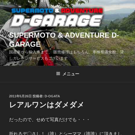
コ
ン
テ
ン
ツ
SUPERMOTO & ADVENTURE D-
へ
GARAGE
ス
国産車から輸入車まで、 販売修理はもちろん、車検整備全般、貸
キ
しガレージサービスもございます
ッ
プ
メニュー
投
2011年5月26日
投稿者:
D-OGATA
稿
レアルワンはダメダメ
日:
だったので、せめて写真だけでも・・・
折れるデ〇さし！（誰）とシーママ（誰誰）に頂きまし