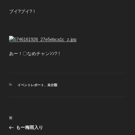
ブイ?ブイ?！
あー！〇なめチャンﾝﾝ?！
カ
イベントレポート
、
未分類
テ
ゴ
リ
ー
投
前
前
稿
の
もー梅雨入り
ナ
投