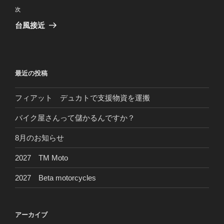
ビ
稿
次
次
ゲ
の
台風接近
投
ー
稿
シ
ョ
最近の投稿
ン
フィアット デュカトで支援物資を運搬
バイク屋さんって儲かるんですか？
8月のお知らせ
2027 TM Moto
2027 Beta motorcycles
アーカイブ