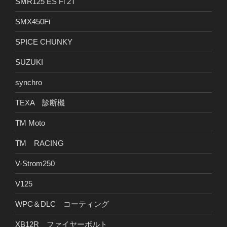
SMR125 ES Fi 2T
SMX450Fi
SPICE CHUNKY
SUZUKI
synchro
TEXA 診断機
TM Moto
TM RACING
V-Strom250
V125
WPC＆DLC コーティング
XB12R ファイヤーボルト