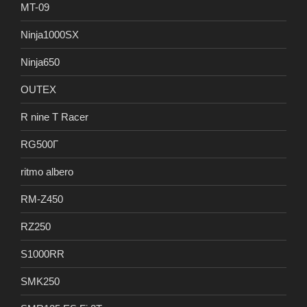
MT-09
Ninja1000SX
Ninja650
OUTEX
R nine T Racer
RG500Γ
ritmo albero
RM-Z450
RZ250
S1000RR
SMK250