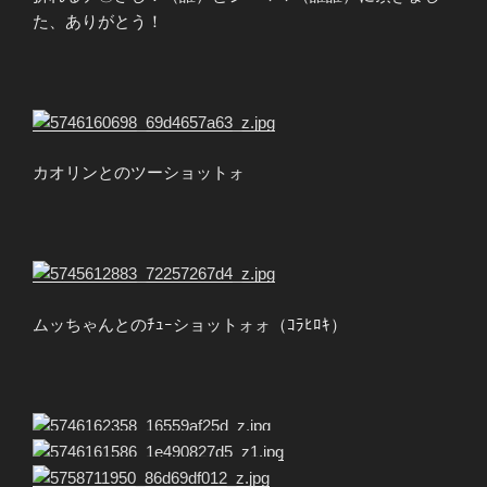
た、ありがとう！
カオリンとのツーショットォ
ムッちゃんとのﾁｭｰショットォォ（ｺﾗﾋﾛｷ）