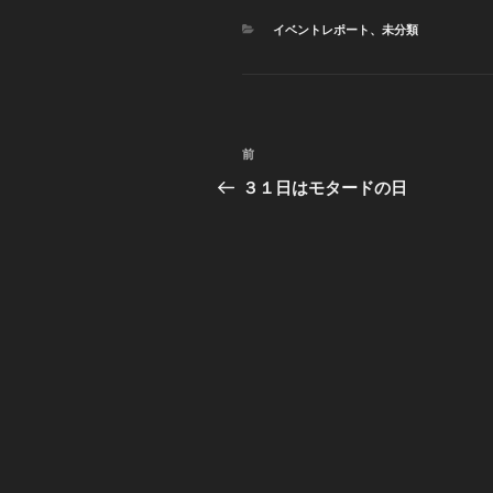
カ
イベントレポート
、
未分類
テ
ゴ
リ
ー
投
前
前
稿
の
３１日はモタードの日
投
ナ
稿
ビ
ゲ
ー
シ
ョ
ン