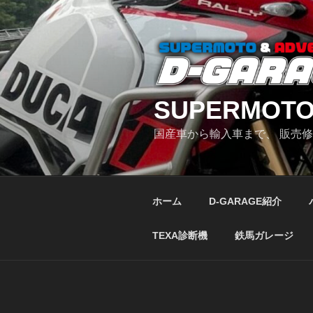
コ
ン
テ
ン
ツ
へ
SUPERMOTO
ス
キ
国産車から輸入車まで、 販売
ッ
プ
ホーム
D-GARAGE紹介
TEXA診断機
鉄馬ガレージ