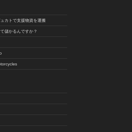
デュカトで支援物資を運搬
って儲かるんですか？
oto
torcycles