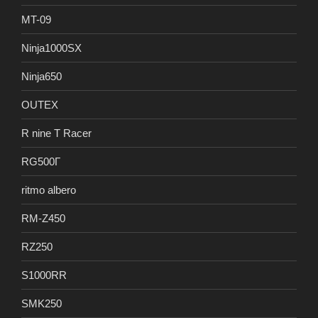
MT-09
Ninja1000SX
Ninja650
OUTEX
R nine T Racer
RG500Γ
ritmo albero
RM-Z450
RZ250
S1000RR
SMK250