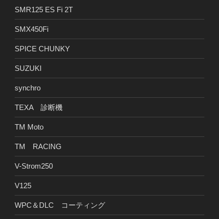
SMR125 ES Fi 2T
SMX450Fi
SPICE CHUNKY
SUZUKI
synchro
TEXA 診断機
TM Moto
TM RACING
V-Strom250
V125
WPC＆DLC コーティング