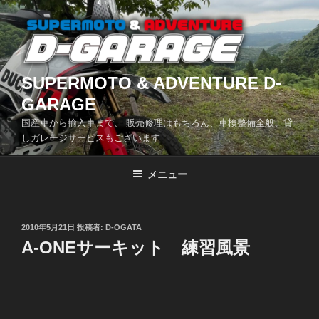
コ
ン
テ
ン
ツ
SUPERMOTO & ADVENTURE D-
へ
GARAGE
ス
国産車から輸入車まで、 販売修理はもちろん、車検整備全般、貸
キ
しガレージサービスもございます
ッ
プ
メニュー
投
2010年5月21日
投稿者:
D-OGATA
稿
A-ONEサーキット 練習風景
日: