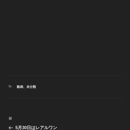
カ
動画
、
未分類
テ
ゴ
リ
ー
投
前
前
稿
の
5月30日はレアルワン