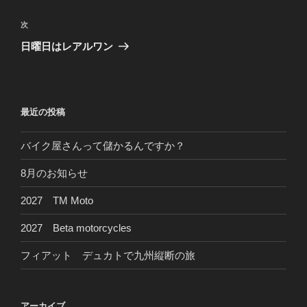
ナ
投
ビ
稿
次
次
ゲ
の
日曜日はレアルワン
投
ー
稿
シ
ョ
最近の投稿
ン
バイク屋さんって儲かるんですか？
8月のお知らせ
2027 TM Moto
2027 Beta motorcycles
フィアット デュカトで九州縦断の旅
アーカイブ