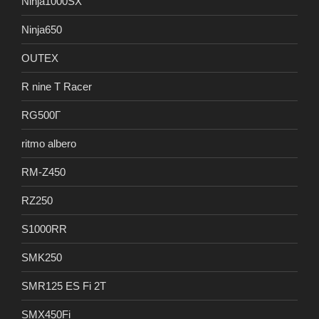
Ninja1000SX
Ninja650
OUTEX
R nine T Racer
RG500Γ
ritmo albero
RM-Z450
RZ250
S1000RR
SMK250
SMR125 ES Fi 2T
SMX450Fi