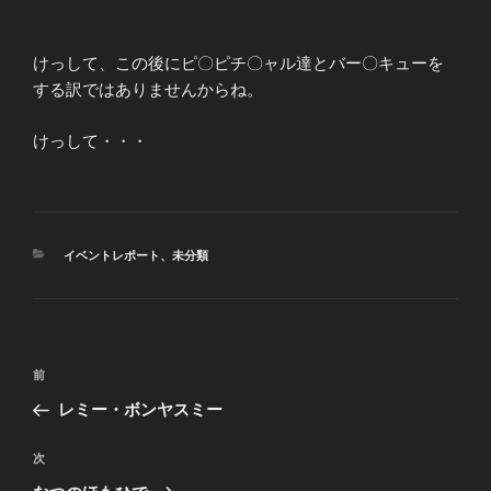
けっして、この後にピ〇ピチ〇ャル達とバー〇キューを
する訳ではありませんからね。
けっして・・・
カ
イベントレポート
、
未分類
テ
ゴ
リ
ー
投
前
前
稿
の
レミー・ボンヤスミー
ナ
投
ビ
稿
次
次
ゲ
の