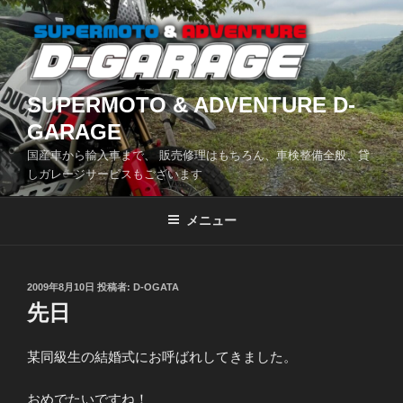
コ
ン
テ
ン
ツ
SUPERMOTO & ADVENTURE D-
へ
GARAGE
ス
国産車から輸入車まで、 販売修理はもちろん、車検整備全般、貸
キ
しガレージサービスもございます
ッ
プ
メニュー
投
2009年8月10日
投稿者:
D-OGATA
稿
先日
日:
某同級生の結婚式にお呼ばれしてきました。
おめでたいですね！