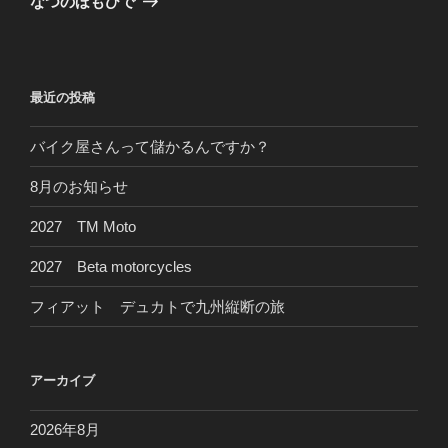
なつのほもひで
投
ー
稿
シ
ョ
最近の投稿
ン
バイク屋さんって儲かるんですか？
8月のお知らせ
2027 TM Moto
2027 Beta motorcycles
フィアット デュカトで九州縦断の旅
アーカイブ
2026年8月