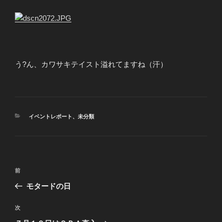
う?ん、カワサキテイスト溢れてますね（汗）
カ
イベントレポート
、
未分類
テ
ゴ
リ
ー
投
前
前
稿
の
モタードの日
ナ
投
ビ
稿
次
次
ゲ
の