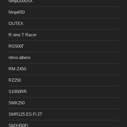
Ninja1000SX
Ninja650
OUTEX
R nine T Racer
RG500Γ
ritmo albero
RM-Z450
RZ250
S1000RR
SMK250
SMR125 ES Fi 2T
SMX450Fi