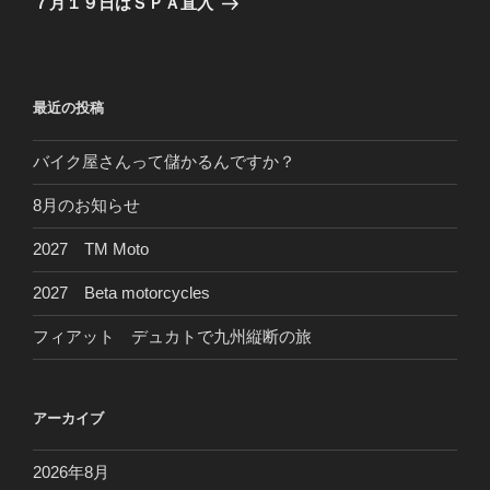
７月１９日はＳＰＡ直入
投
ー
稿
シ
ョ
最近の投稿
ン
バイク屋さんって儲かるんですか？
8月のお知らせ
2027 TM Moto
2027 Beta motorcycles
フィアット デュカトで九州縦断の旅
アーカイブ
2026年8月