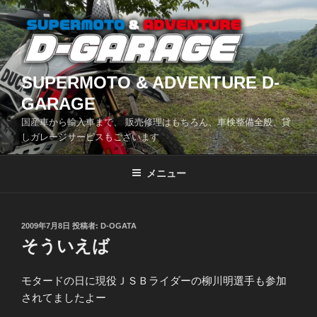
コ
ン
テ
ン
ツ
SUPERMOTO & ADVENTURE D-
へ
GARAGE
ス
国産車から輸入車まで、 販売修理はもちろん、車検整備全般、貸
キ
しガレージサービスもございます
ッ
プ
メニュー
投
2009年7月8日
投稿者:
D-OGATA
稿
そういえば
日:
モタードの日に現役ＪＳＢライダーの柳川明選手も参加
されてましたよー