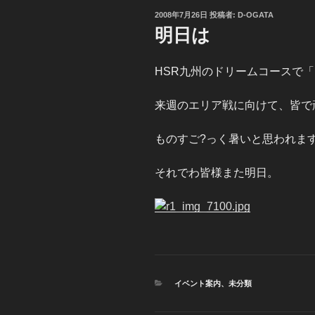
投
2008年7月26日
投稿者:
D-OGATA
稿
明日は
日:
HSR九州のドリームコースで
来週のエリア戦に向けて、皆で
ものすご?っく暑いと思われま
それでわ皆様また明日。
カ
イベント案内
、
未分類
テ
ゴ