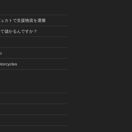
デュカトで支援物資を運搬
って儲かるんですか？
oto
torcycles