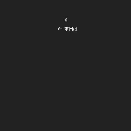
リ
ー
投
前
前
稿
の
本日は
投
ナ
稿
ビ
ゲ
ー
シ
ョ
ン