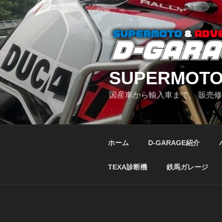
コ
ン
テ
ン
ツ
へ
SUPERMOTO
ス
キ
国産車から輸入車まで、 販売
ッ
プ
ホーム
D-GARAGE紹介
TEXA診断機
鉄馬ガレージ