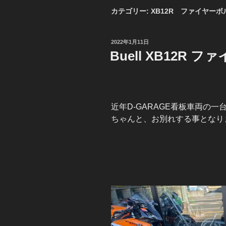
カテゴリー:
XB12R ファイヤーボ
投
2022年1月11日
稿
Buell XB12R 
日:
近年D-GARAGE看板車両の
ちゃんと、お別れする事となり