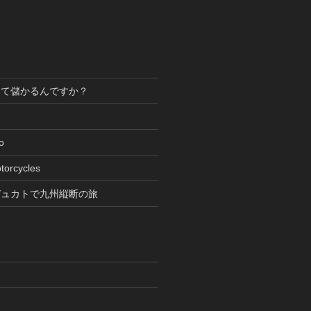
って儲かるんですか？
oto
torcycles
デュカトで九州縦断の旅