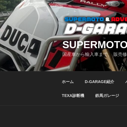
コ
ン
テ
ン
ツ
へ
SUPERMOTO
ス
キ
国産車から輸入車まで、 販売
ッ
プ
ホーム
D-GARAGE紹介
TEXA診断機
鉄馬ガレージ