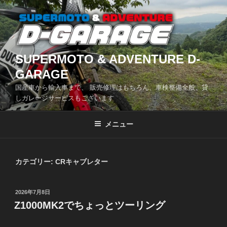
コ
ン
テ
ン
ツ
SUPERMOTO & ADVENTURE D-
へ
GARAGE
ス
国産車から輸入車まで、 販売修理はもちろん、車検整備全般、貸
キ
しガレージサービスもございます
ッ
プ
メニュー
カテゴリー:
CRキャブレター
投
2026年7月8日
稿
Z1000MK2でちょっとツーリング
日: