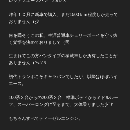
レジアスエースバン 2.8ＤＸ
昨年１０月に新車で購入、まだ1500ｋｍ程度しか走って
おりません（少
何を隠そうこの私、生涯普通車チェリーボーイを守り抜
く覚悟を決めておりまして（照
生まれてこの方バンタイプの積載車しか所有したことが
ありません（ｷｯﾊﾟﾘ
初代トランポこそキャラバンでしたが、以降はほぼハイ
エース。
100系３台からの200系３台、標準ボディからミドルルー
フ、スーパーロングに至るまで、大体乗りました(ﾄﾞﾔ
もちろんすべてディーゼルエンジン。