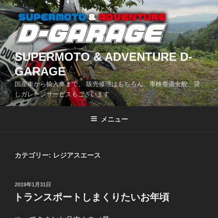
コ
ン
テ
ン
ツ
SUPERMOTO & ADVENTURE D-
へ
GARAGE
ス
国産車から輸入車まで、 販売修理はもちろん、車検整備全般、貸
キ
しガレージサービスもございます
ッ
プ
メニュー
カテゴリー:
レジアスエース
投
2019年1月31日
稿
トランスポートしまくりたいお年頃
日: