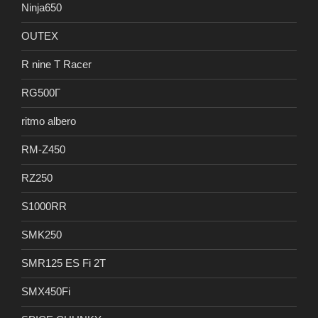
Ninja650
OUTEX
R nine T Racer
RG500Γ
ritmo albero
RM-Z450
RZ250
S1000RR
SMK250
SMR125 ES Fi 2T
SMX450Fi