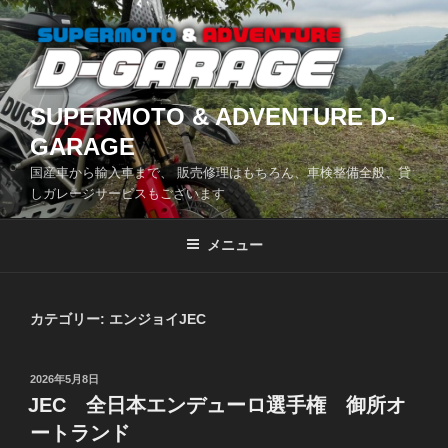
コ
ン
テ
ン
ツ
SUPERMOTO & ADVENTURE D-
へ
GARAGE
ス
国産車から輸入車まで、 販売修理はもちろん、車検整備全般、貸
キ
しガレージサービスもございます
ッ
プ
メニュー
カテゴリー:
エンジョイJEC
投
2026年5月8日
稿
JEC 全日本エンデューロ選手権 御所オ
日:
ートランド