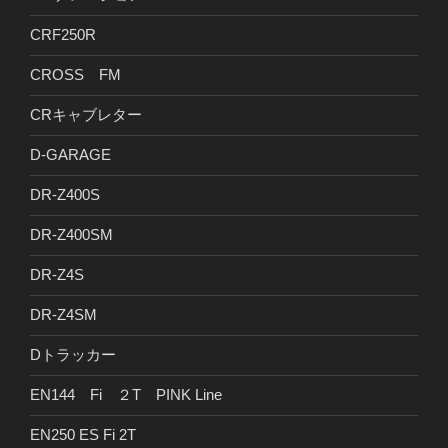
CRF250R
CROSS FM
CRキャブレター
D-GARAGE
DR-Z400S
DR-Z400SM
DR-Z4S
DR-Z4SM
Dトラッカー
EN144 Fi ２T PINK Line
EN250 ES Fi 2T