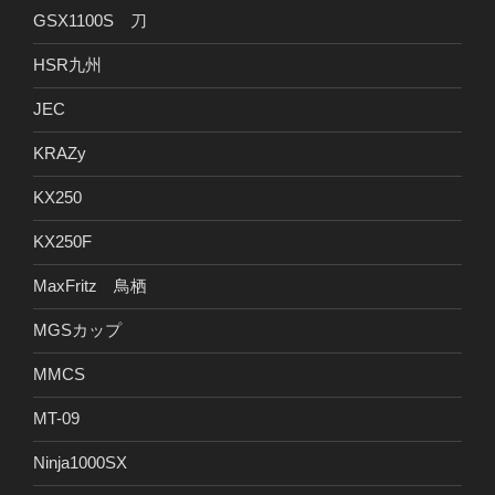
GSX1100S 刀
HSR九州
JEC
KRAZy
KX250
KX250F
MaxFritz 鳥栖
MGSカップ
MMCS
MT-09
Ninja1000SX