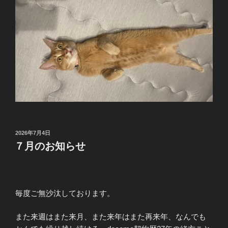
投
2026年7月4日
稿
７月のお知らせ
日:
毎度ご無沙汰しております。
また来週はまた来月、また来年はまた再来年、なんでも