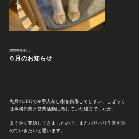
投
2026年6月3日
稿
６月のお知らせ
日:
先月のJECで左手人差し指を負傷してしまい、しばらく
は事務作業と営業活動に徹していた緒方でしたが。
ようやく完治してきましたので、またバリバリ作業も進
めていきたいと思います。