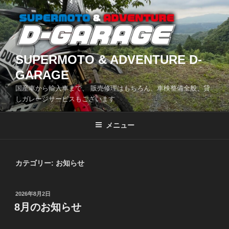
コ
ン
テ
ン
ツ
SUPERMOTO & ADVENTURE D-
へ
GARAGE
ス
国産車から輸入車まで、 販売修理はもちろん、車検整備全般、貸
キ
しガレージサービスもございます
ッ
プ
メニュー
カテゴリー:
お知らせ
投
2026年8月2日
稿
8月のお知らせ
日: