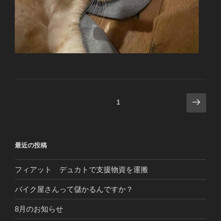
投
次
固定ページ
1
の
稿
ペ
ナ
ー
ビ
最近の投稿
ジ
ゲ
ー
フィアット デュカトで支援物資を運搬
シ
バイク屋さんって儲かるんですか？
ョ
8月のお知らせ
ン