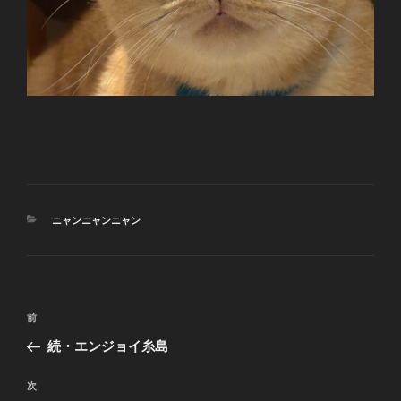
カ
ニャンニャンニャン
テ
ゴ
リ
ー
投
前
前
稿
の
続・エンジョイ糸島
ナ
投
ビ
稿
次
次