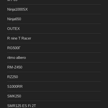
Ninja1000SX
Ninja650
OUTEX
R nine T Racer
RG500Γ
ritmo albero
RM-Z450
RZ250
S1000RR
SMK250
SMR125 ES Fi 2T