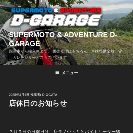
コ
ン
テ
ン
ツ
SUPERMOTO & ADVENTURE D-
へ
GARAGE
ス
国産車から輸入車まで、 販売修理はもちろん、車検整備全般、貸
キ
しガレージサービスもございます
ッ
プ
メニュー
投
2025年3月4日
投稿者:
D-OGATA
稿
店休日のお知らせ
日:
３月９日の日曜日は、店長ノウトミとバイトリーダー緒