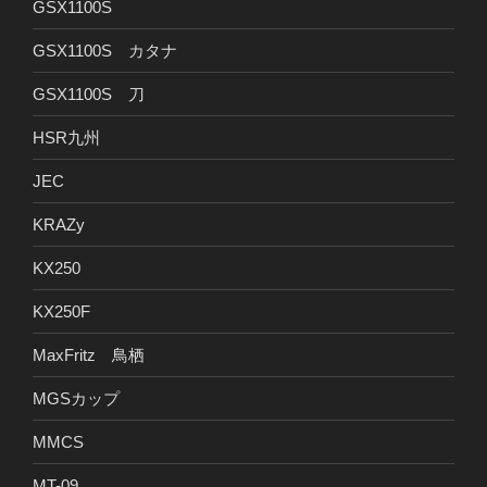
GSX1100S
GSX1100S カタナ
GSX1100S 刀
HSR九州
JEC
KRAZy
KX250
KX250F
MaxFritz 鳥栖
MGSカップ
MMCS
MT-09