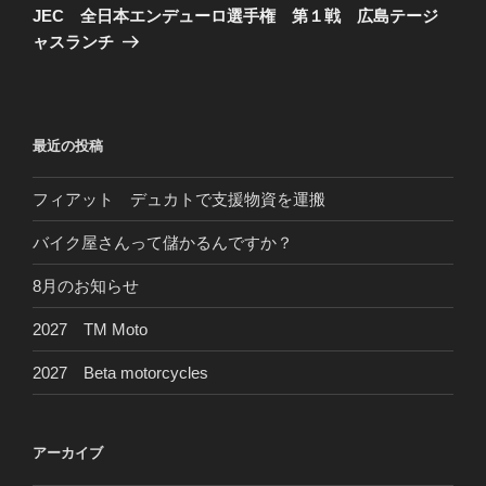
ゲ
の
JEC 全日本エンデューロ選手権 第１戦 広島テージ
投
ー
ャスランチ
稿
シ
ョ
ン
最近の投稿
フィアット デュカトで支援物資を運搬
バイク屋さんって儲かるんですか？
8月のお知らせ
2027 TM Moto
2027 Beta motorcycles
アーカイブ