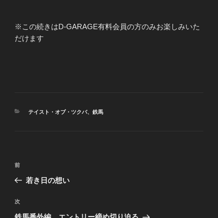
※この続きはD-GARAGE有料会員の方のみお楽しみいた
だけます
カ
テイスト・オブ・ツクバ
、
鉄馬
テ
ゴ
リ
ー
投
前
前
稿
の
若き日の想い
ナ
投
ビ
稿
次
次
ゲ
の
鉄馬番外編 エントリー締め切り迫る