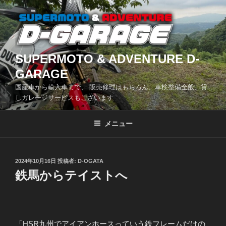
コ
ン
テ
ン
ツ
SUPERMOTO & ADVENTURE D-
へ
GARAGE
ス
国産車から輸入車まで、 販売修理はもちろん、車検整備全般、貸
キ
しガレージサービスもございます
ッ
プ
メニュー
投
2024年10月16日
投稿者:
D-OGATA
稿
鉄馬からテイストへ
日:
「HSR九州でアイアンホースっていう鉄フレームだけの