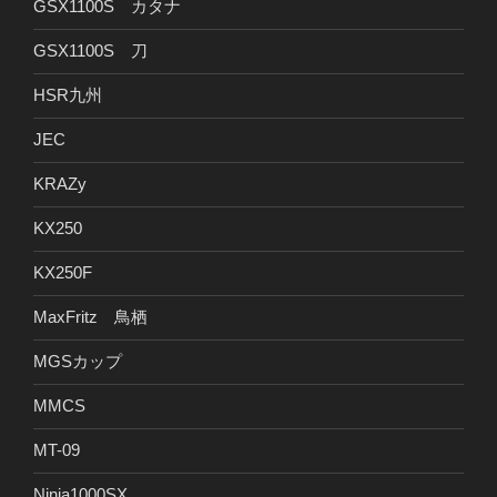
GSX1100S カタナ
GSX1100S 刀
HSR九州
JEC
KRAZy
KX250
KX250F
MaxFritz 鳥栖
MGSカップ
MMCS
MT-09
Ninja1000SX