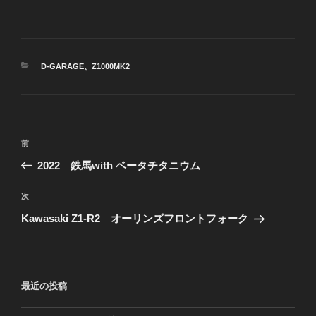
カ
D-GARAGE
、
Z1000MK2
テ
ゴ
リ
ー
投
前
前
稿
の
2022 鉄馬with ベータチタニウム
ナ
投
ビ
稿
次
次
ゲ
の
Kawasaki Z1-R2 オーリンズフロントフォーク
投
ー
稿
シ
ョ
最近の投稿
ン