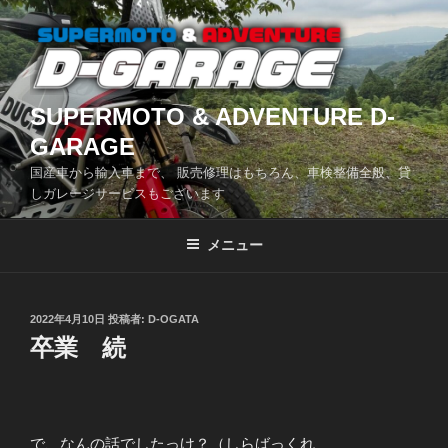
コ
ン
テ
ン
ツ
SUPERMOTO & ADVENTURE D-
へ
GARAGE
ス
国産車から輸入車まで、 販売修理はもちろん、車検整備全般、貸
キ
しガレージサービスもございます
ッ
プ
メニュー
投
2022年4月10日
投稿者:
D-OGATA
稿
卒業 続
日:
で、なんの話でしたっけ？（しらばっくれ