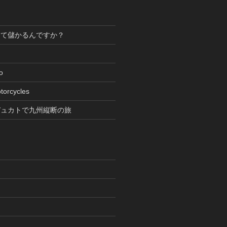
って儲かるんですか？
oto
torcycles
デュカトで九州縦断の旅