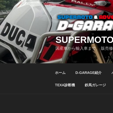
コ
ン
テ
ン
ツ
へ
SUPERMOTO
ス
キ
国産車から輸入車まで、 販売
ッ
プ
ホーム
D-GARAGE紹介
TEXA診断機
鉄馬ガレージ