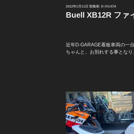
投
2022年1月11日
投稿者:
D-OGATA
稿
Buell XB12R 
日:
近年D-GARAGE看板車両の
ちゃんと、お別れする事となり