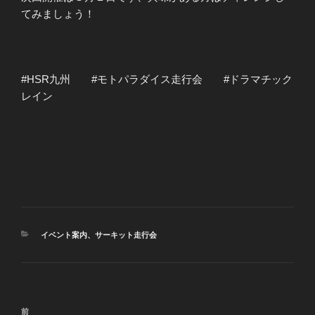
てみましょう！
#HSR九州 #モトパラダイス走行会 #ドラマチック
レイン
カ
イベント案内
、
サーキット走行会
テ
ゴ
リ
ー
投
前
前