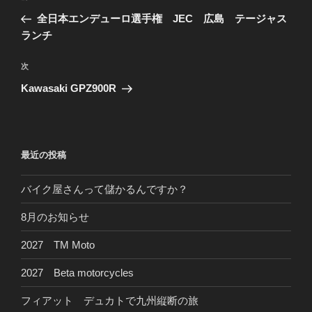
稿
の
全日本エンデューロ選手権 JEC 広島 テージャス
ナ
投
ランチ
ビ
稿
ゲ
次
次
の
ー
Kawasaki GPZ900R
投
シ
稿
ョ
ン
最近の投稿
バイク屋さんって儲かるんですか？
8月のお知らせ
2027 TM Moto
2027 Beta motorcycles
フィアット デュカトで九州縦断の旅