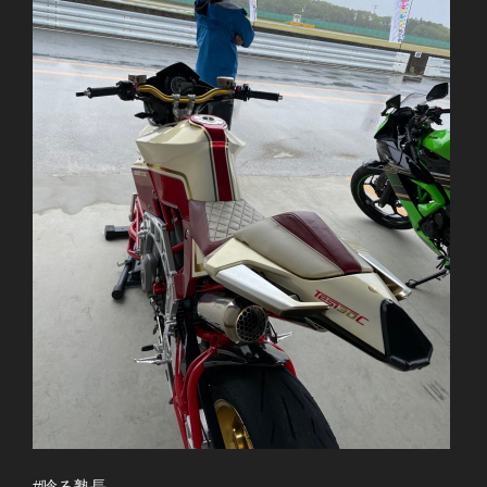
#唸る塾長