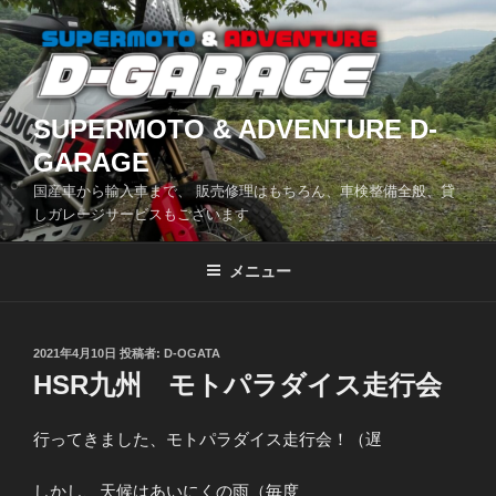
コ
ン
テ
ン
ツ
SUPERMOTO & ADVENTURE D-
へ
GARAGE
ス
国産車から輸入車まで、 販売修理はもちろん、車検整備全般、貸
キ
しガレージサービスもございます
ッ
プ
メニュー
投
2021年4月10日
投稿者:
D-OGATA
稿
HSR九州 モトパラダイス走行会
日:
行ってきました、モトパラダイス走行会！（遅
しかし、天候はあいにくの雨（毎度