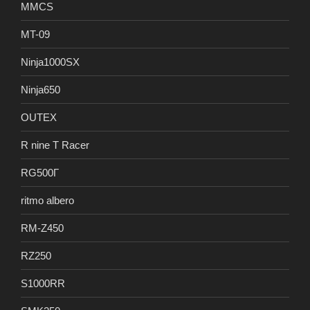
MMCS
MT-09
Ninja1000SX
Ninja650
OUTEX
R nine T Racer
RG500Γ
ritmo albero
RM-Z450
RZ250
S1000RR