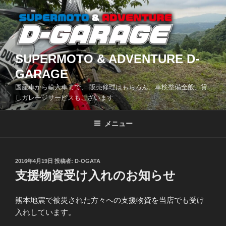
コ
ン
テ
ン
ツ
SUPERMOTO & ADVENTURE D-
へ
GARAGE
ス
国産車から輸入車まで、 販売修理はもちろん、車検整備全般、貸
キ
しガレージサービスもございます
ッ
プ
メニュー
投
2016年4月19日
投稿者:
D-OGATA
稿
支援物資受け入れのお知らせ
日:
熊本地震で被災された方々への支援物資を当店でも受け
入れしています。