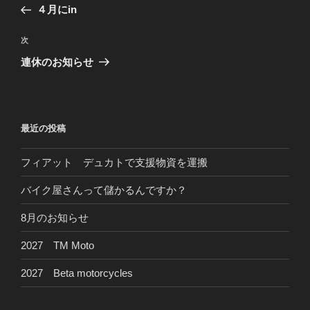
の
４月にin
ナ
投
ビ
稿
次
次
ゲ
の
連休のお知らせ
投
ー
稿
シ
ョ
最近の投稿
ン
フィアット デュカトで支援物資を運搬
バイク屋さんって儲かるんですか？
8月のお知らせ
2027 TM Moto
2027 Beta motorcycles