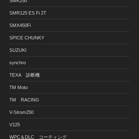
SMK250
SMR125 ES Fi 2T
SMX450Fi
SPICE CHUNKY
SUZUKI
synchro
TEXA 診断機
TM Moto
TM RACING
V-Strom250
V125
WPC＆DLC コーティング