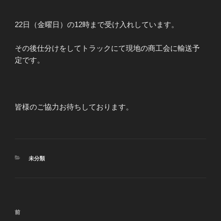
22日（金曜日）の12時まで受け入れしています。
その後仕分けをしてトラックにて現地の商工会に輸送予
定です。
皆様のご協力お待ちしております。
カ
未分類
テ
ゴ
リ
ー
投
前
前
稿