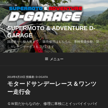
コ
ン
テ
ン
ツ
SUPERMOTO & ADVENTURE D-
へ
GARAGE
ス
国産車から輸入車まで、 販売修理はもちろん、車検整備全般、貸
キ
しガレージサービスもございます
ッ
プ
メニュー
投
2014年4月19日
投稿者:
D-OGATA
稿
モタードサンデーレース＆ワンツ
日:
ー走行会
ＧＷ前だからなのか、修理に車検にとイッパイイッパイ