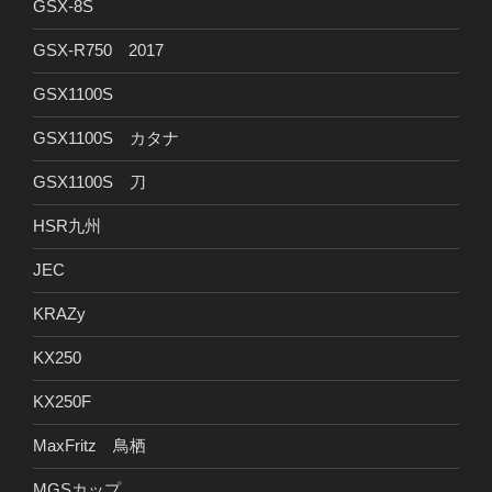
GSX-8S
GSX-R750 2017
GSX1100S
GSX1100S カタナ
GSX1100S 刀
HSR九州
JEC
KRAZy
KX250
KX250F
MaxFritz 鳥栖
MGSカップ