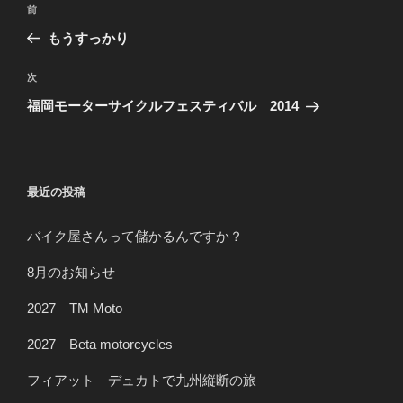
前
前
稿
の
もうすっかり
ナ
投
ビ
稿
次
次
ゲ
の
福岡モーターサイクルフェスティバル 2014
投
ー
稿
シ
ョ
最近の投稿
ン
バイク屋さんって儲かるんですか？
8月のお知らせ
2027 TM Moto
2027 Beta motorcycles
フィアット デュカトで九州縦断の旅