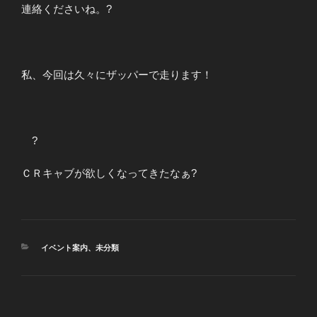
連絡くださいね。?
私、今回は久々にザッパーで走ります！
?
ＣＲキャブが欲しくなってきたなぁ?
カ
イベント案内
、
未分類
テ
ゴ
リ
ー
投