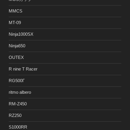
MMCS
MT-09
Ninja1000SX
Ninja650
OUTEX
R nine T Racer
RG500Γ
ritmo albero
RM-Z450
RZ250
S1000RR