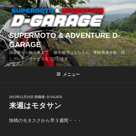
コ
ン
テ
ン
ツ
SUPERMOTO & ADVENTURE D-
へ
GARAGE
ス
国産車から輸入車まで、 販売修理はもちろん、車検整備全般、貸
キ
しガレージサービスもございます
ッ
プ
メニュー
投
2013年11月16日
投稿者:
D-OGATA
稿
来週はモタサン
日:
快晴のモタスクから早３週間・・・