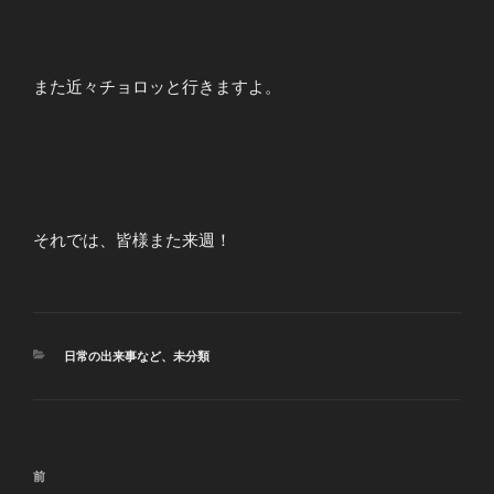
また近々チョロッと行きますよ。
それでは、皆様また来週！
カ
日常の出来事など
、
未分類
テ
ゴ
リ
ー
投
前
前