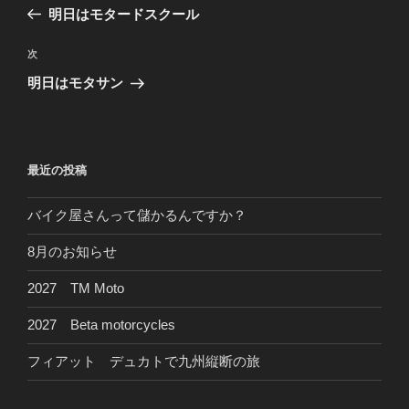
稿
の
明日はモタードスクール
ナ
投
ビ
稿
次
次
ゲ
の
明日はモタサン
投
ー
稿
シ
ョ
最近の投稿
ン
バイク屋さんって儲かるんですか？
8月のお知らせ
2027 TM Moto
2027 Beta motorcycles
フィアット デュカトで九州縦断の旅