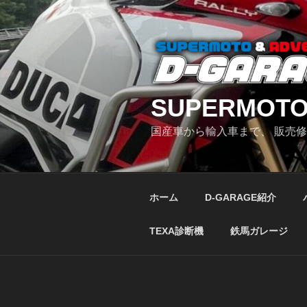
コ
ン
テ
ン
ツ
へ
SUPERMOTO
ス
キ
国産車から輸入車まで、 販売
ッ
プ
ホーム
D-GARAGE紹介
TEXA診断機
鉄馬ガレージ