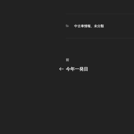
カ
中古車情報
、
未分類
テ
ゴ
リ
ー
投
前
前
稿
の
今年一発目
投
ナ
稿
ビ
ゲ
ー
シ
ョ