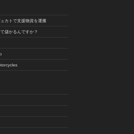
デュカトで支援物資を運搬
って儲かるんですか？
oto
torcycles