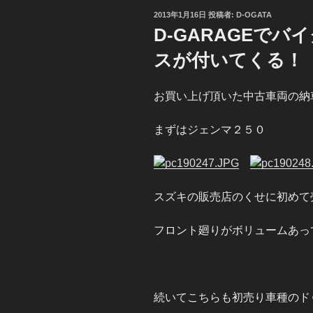
投
2013年1月16日
投稿者:
D-OGATA
稿
D-GARAGEで
日:
スが付いてくる！
お買い上げ頂いた中古車両の納
まずはジェンマ２５０
スズキの販売店のくせに初めて
フロント廻りがボリュームあっ
続いてこちらも初売り車種のドゥ